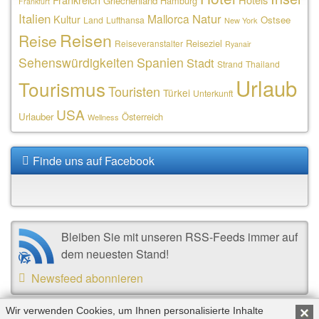
Griechenland
Hamburg
Frankfurt
Italien
Natur
Mallorca
Kultur
Ostsee
Land
Lufthansa
New York
Reisen
Reise
Reiseziel
Reiseveranstalter
Ryanair
Sehenswürdigkeiten
Spanien
Stadt
Strand
Thailand
Urlaub
Tourismus
Touristen
Türkei
Unterkunft
USA
Urlauber
Österreich
Wellness
Finde uns auf Facebook
Bleiben Sie mit unseren RSS-Feeds immer auf
dem neuesten Stand!
Newsfeed abonnieren
Wir verwenden Cookies, um Ihnen personalisierte Inhalte
×