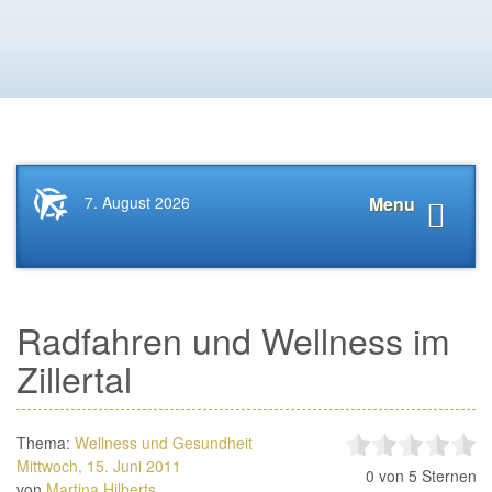
Startseite
Navigat
7. August 2026
Menu
News.Tourismus.com
anzeige
Radfahren und Wellness im
Zillertal
Thema:
Wellness und Gesundheit
Mittwoch, 15. Juni 2011
0
von 5 Sternen
von
Martina Hilberts