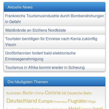
Aktuelle News
Frankreichs Tourismusindustrie durch Bombendrohungen
in Gefahr
Waldbrände an Siziliens Nordküste
Touristen benötigen für Einreise nach Kenia zukünftig
Visum
Großbritannien fordert bald elektronische
Einreisegenehmigung
Tourismus in Afrika kommt wieder in Schwung
Die häufigsten Themen
Corona
Berlin
Deutsche Bahn
Australien
China
DB
Deutschland
Europa
Flughäfen
Flüge
Ferienhaus
Hotel
Insel
Frankreich
Hotels