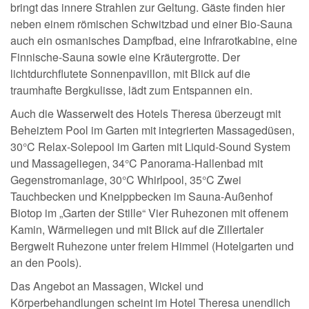
bringt das innere Strahlen zur Geltung. Gäste finden hier
neben einem römischen Schwitzbad und einer Bio-Sauna
auch ein osmanisches Dampfbad, eine Infrarotkabine, eine
Finnische-Sauna sowie eine Kräutergrotte. Der
lichtdurchflutete Sonnenpavillon, mit Blick auf die
traumhafte Bergkulisse, lädt zum Entspannen ein.
Auch die Wasserwelt des Hotels Theresa überzeugt mit
Beheiztem Pool im Garten mit integrierten Massagedüsen,
30°C Relax-Solepool im Garten mit Liquid-Sound System
und Massageliegen, 34°C Panorama-Hallenbad mit
Gegenstromanlage, 30°C Whirlpool, 35°C Zwei
Tauchbecken und Kneippbecken im Sauna-Außenhof
Biotop im „Garten der Stille“ Vier Ruhezonen mit offenem
Kamin, Wärmeliegen und mit Blick auf die Zillertaler
Bergwelt Ruhezone unter freiem Himmel (Hotelgarten und
an den Pools).
Das Angebot an Massagen, Wickel und
Körperbehandlungen scheint im Hotel Theresa unendlich