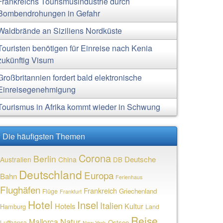
Frankreichs Tourismusindustrie durch
Bombendrohungen in Gefahr
Waldbrände an Siziliens Nordküste
Touristen benötigen für Einreise nach Kenia
zukünftig Visum
Großbritannien fordert bald elektronische
Einreisegenehmigung
Tourismus in Afrika kommt wieder in Schwung
Die häufigsten Themen
Corona
Berlin
Deutsche
Australien
China
DB
Deutschland
Europa
Bahn
Ferienhaus
Flughäfen
Frankreich
Griechenland
Flüge
Frankfurt
Hotel
Insel
Italien
Hotels
Kultur
Hamburg
Land
Reise
Natur
Mallorca
Ostsee
Lufthansa
New York