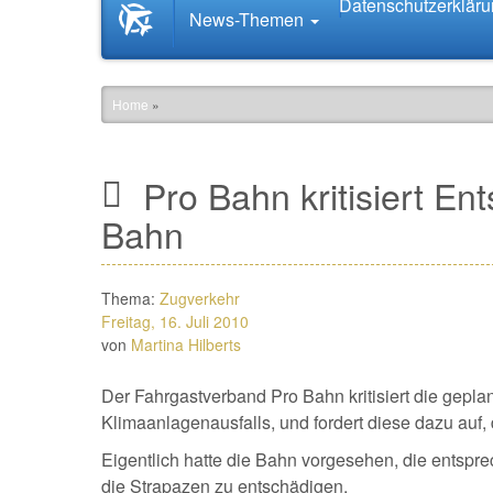
Datenschutzerklär
Startseite
News-Themen
News.Tourismus.com
Home
»
Pro Bahn kritisiert E
Bahn
Thema:
Zugverkehr
Freitag, 16. Juli 2010
von
Martina Hilberts
Der Fahrgastverband Pro Bahn kritisiert die gepla
Klimaanlagenausfalls, und fordert diese dazu auf,
Eigentlich hatte die Bahn vorgesehen, die entsp
die Strapazen zu entschädigen.