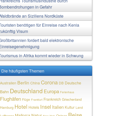
Frankreichs Tourismusindustrie durch
Bombendrohungen in Gefahr
Waldbrände an Siziliens Nordküste
Touristen benötigen für Einreise nach Kenia
zukünftig Visum
Großbritannien fordert bald elektronische
Einreisegenehmigung
Tourismus in Afrika kommt wieder in Schwung
Die häufigsten Themen
Corona
Berlin
Deutsche
Australien
China
DB
Deutschland
Europa
Bahn
Ferienhaus
Flughäfen
Frankreich
Griechenland
Flüge
Frankfurt
Hotel
Insel
Italien
Hotels
Kultur
Hamburg
Land
Reise
Natur
Mallorca
Ostsee
Lufthansa
New York