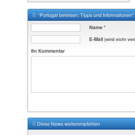
“Portugal bereisen: Tipps und Informationen
Name
*
E-Mail
(wird nicht ver
Ihr Kommentar
Diese News weiterempfehlen