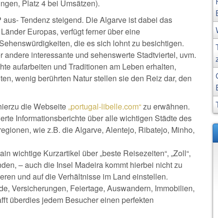
ngen, Platz 4 bei Umsätzen).
 aus- Tendenz steigend. Die Algarve ist dabei das
 Länder Europas, verfügt ferner über eine
henswürdigkeiten, die es sich lohnt zu besichtigen.
r andere interessante und sehenswerte Stadtviertel, uvm.
e aufarbeiten und Traditionen am Leben erhalten,
ten, wenig berührten Natur stellen sie den Reiz dar, den
 hierzu die Webseite
„portugal-libelle.com“
zu erwähnen.
erte Informationsberichte über alle wichtigen Städte des
egionen, wie z.B. die Algarve, Alentejo, Ribatejo, Minho,
n wichtige Kurzartikel über „beste Reisezeiten“, „Zoll“,
den, – auch die Insel Madeira kommt hierbei nicht zu
eren und auf die Verhältnisse im Land einstellen.
de, Versicherungen, Feiertage, Auswandern, Immobilien,
fft überdies jedem Besucher einen perfekten