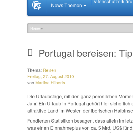
Datenschutzerklär
Startseite
News-Themen
News.Tourismus.com
Home
»
Portugal bereisen: Ti
Thema:
Reisen
Freitag, 27. August 2010
von
Martina Hilberts
Die Urlaubstage, mit den ganz perönlichen Momen
Jahr. Ein Urlaub in Portugal gehört hier sicherlich
attraktive Land im Westen der iberischen Halbinse
Fundierten Statistiken besagen, dass allein im let
was einen Einnahmeplus von ca. 5 Mrd. US$ für d