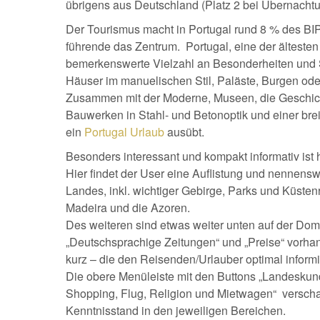
übrigens aus Deutschland (Platz 2 bei Übernachtu
Der Tourismus macht in Portugal rund 8 % des BIP
führende das Zentrum. Portugal, eine der ältesten
bemerkenswerte Vielzahl an Besonderheiten und Se
Häuser im manuelischen Stil, Paläste, Burgen ode
Zusammen mit der Moderne, Museen, die Geschicht
Bauwerken in Stahl- und Betonoptik und einer brei
ein
Portugal Urlaub
ausübt.
Besonders interessant und kompakt informativ ist
Hier findet der User eine Auflistung und nennensw
Landes, inkl. wichtiger Gebirge, Parks und Küstenr
Madeira und die Azoren.
Des weiteren sind etwas weiter unten auf der Domai
„Deutschsprachige Zeitungen“ und „Preise“ vorhan
kurz – die den Reisenden/Urlauber optimal informi
Die obere Menüleiste mit den Buttons „Landeskun
Shopping, Flug, Religion und Mietwagen“ verscha
Kenntnisstand in den jeweiligen Bereichen.