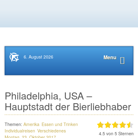
Startseite
Navigat
6. August 2026
Menu
News.Tourismus.com
anzeige
Philadelphia, USA –
Hauptstadt der Bierliebhaber
Themen:
Amerika
Essen und Trinken
Individualreisen
Verschiedenes
4.5
von 5 Sternen
Montag, 23. Oktober 2017