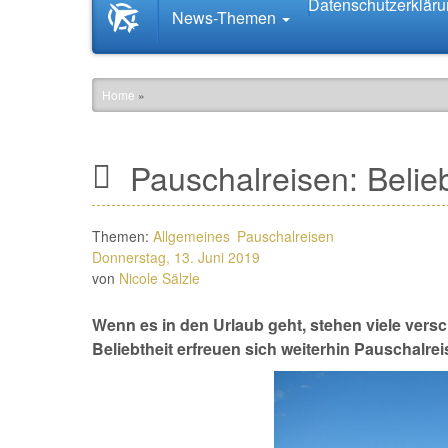
Datenschutzerklär
Startseite
News-Themen
News.Tourismus.com
Home
»
Pauschalreisen: Belieb
Themen:
Allgemeines
Pauschalreisen
Donnerstag, 13. Juni 2019
von
Nicole Sälzle
Wenn es in den Urlaub geht, stehen viele ver
Beliebtheit erfreuen sich weiterhin Pauschalrei