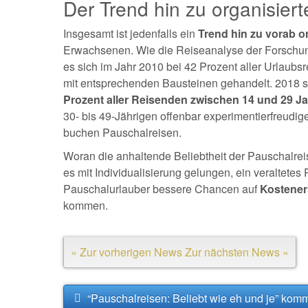
Der Trend hin zu organisier
Insgesamt ist jedenfalls ein
Trend hin zu vorab o
Erwachsenen. Wie die Reiseanalyse der Forschung
es sich im Jahr 2010 bei 42 Prozent aller Urlaub
mit entsprechenden Bausteinen gehandelt. 2018 
Prozent aller Reisenden zwischen 14 und 29 J
30- bis 49-Jährigen offenbar experimentierfreudige
buchen Pauschalreisen.
Woran die anhaltende Beliebtheit der Pauschalreise
es mit Individualisierung gelungen, ein veraltetes
Pauschalurlauber bessere Chancen auf
Kostener
kommen.
« Zur vorherigen News
Zur nächsten News »
“Pauschalreisen: Beliebt wie eh und je” kom