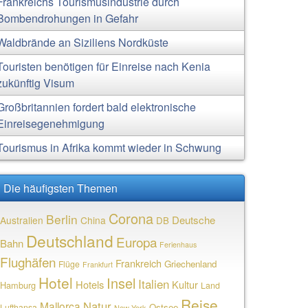
Frankreichs Tourismusindustrie durch
Bombendrohungen in Gefahr
Waldbrände an Siziliens Nordküste
Touristen benötigen für Einreise nach Kenia
zukünftig Visum
Großbritannien fordert bald elektronische
Einreisegenehmigung
Tourismus in Afrika kommt wieder in Schwung
Die häufigsten Themen
Corona
Berlin
Deutsche
Australien
China
DB
Deutschland
Europa
Bahn
Ferienhaus
Flughäfen
Frankreich
Griechenland
Flüge
Frankfurt
Hotel
Insel
Italien
Hotels
Kultur
Hamburg
Land
Reise
Natur
Mallorca
Ostsee
Lufthansa
New York