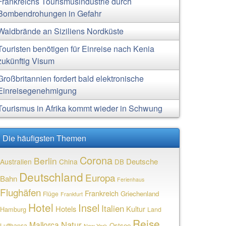
Frankreichs Tourismusindustrie durch
Bombendrohungen in Gefahr
Waldbrände an Siziliens Nordküste
Touristen benötigen für Einreise nach Kenia
zukünftig Visum
Großbritannien fordert bald elektronische
Einreisegenehmigung
Tourismus in Afrika kommt wieder in Schwung
Die häufigsten Themen
Corona
Berlin
Deutsche
Australien
China
DB
Deutschland
Europa
Bahn
Ferienhaus
Flughäfen
Frankreich
Griechenland
Flüge
Frankfurt
Hotel
Insel
Italien
Hotels
Kultur
Hamburg
Land
Reise
Natur
Mallorca
Ostsee
Lufthansa
New York