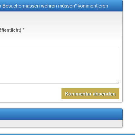
gen Besuchermassen wehren müssen” kommentieren
*
öffentlicht)