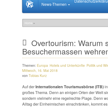
Datenschutzerklär
Startseite
News-Themen
News.Tourismus.com
Home
»
Overtourism: Warum s
Besuchermassen wehre
Themen:
Europa
Hotels und Unterkünfte
Politik und Wi
Mittwoch, 16. Mai 2018
von
Tobias Kurz
Auf der
Internationalen Tourismusbörse (ITB)
in
großes Thema. Denn an einigen Orten der Welt sin
sondern vielmehr eine regelrechte Plage. Denn w
Alltag der Einheimischen einschränken, kommt es 