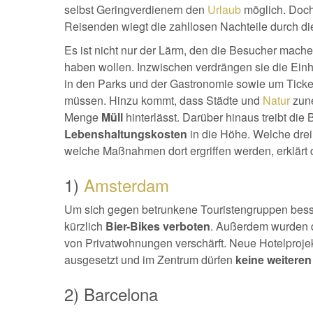
selbst Geringverdienern den
Urlaub
möglich. Doch
Reisenden wiegt die zahllosen Nachteile durch die 
Es ist nicht nur der Lärm, den die Besucher mach
haben wollen. Inzwischen verdrängen sie die Einh
in den Parks und der Gastronomie sowie um Ticket
müssen. Hinzu kommt, dass Städte und
Natur
zune
Menge
Müll
hinterlässt. Darüber hinaus treibt die 
Lebenshaltungskosten
in die Höhe. Welche drei
welche Maßnahmen dort ergriffen werden, erklärt d
1)
Amsterdam
Um sich gegen betrunkene Touristengruppen bess
kürzlich
Bier-Bikes verboten
. Außerdem wurden 
von Privatwohnungen verschärft. Neue Hotelprojek
ausgesetzt und im Zentrum dürfen
keine weitere
2) Barcelona