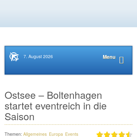
Startseite
Navigat
7. August 2026
Menu
News.Tourismus.com
anzeige
Ostsee – Boltenhagen
startet eventreich in die
Saison
Themen:
Allgemeines
Europa
Events