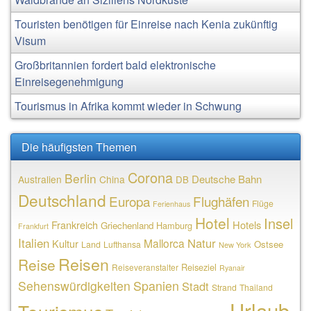
Touristen benötigen für Einreise nach Kenia zukünftig
Visum
Großbritannien fordert bald elektronische
Einreisegenehmigung
Tourismus in Afrika kommt wieder in Schwung
Die häufigsten Themen
Corona
Berlin
Deutsche Bahn
Australien
China
DB
Deutschland
Europa
Flughäfen
Flüge
Ferienhaus
Hotel
Insel
Frankreich
Hotels
Griechenland
Hamburg
Frankfurt
Italien
Natur
Mallorca
Kultur
Ostsee
Land
Lufthansa
New York
Reisen
Reise
Reiseziel
Reiseveranstalter
Ryanair
Sehenswürdigkeiten
Spanien
Stadt
Strand
Thailand
Urlaub