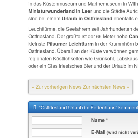
in das Küstenmuseum und Marinemuseum in Wilhel
Miniaturwunderland in Leer
und die Städte Auri
sind bei einem
Urlaub in Ostfriesland
ebenfalls e
Leuchttürme, die Seefahrern seit Jahrhunderten 
Ostfriesland. Der größte ist der 65 Meter hohe
Cam
kleinste
Pilsumer Leichtturm
in der Krummhörn be
Ostfriesland. Überall an der Küste verwöhnen gemü
regionalen Köstlichkeiten wie Grünkohl, Labskaus
oder ein Glas friesisches Bier und der Urlaub im 
« Zur vorherigen News
Zur nächsten News »
“Ostfriesland Urlaub im Ferienhaus” komment
Name
*
E-Mail
(wird nicht ver