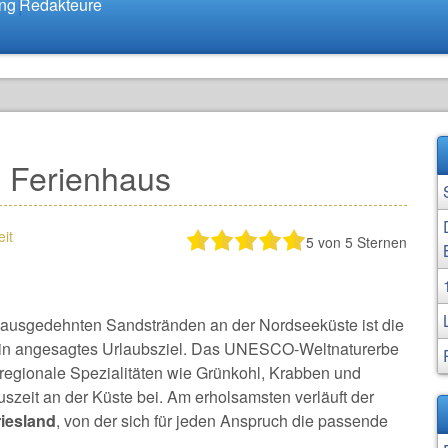
ung
Redakteure
m Ferienhaus
it
5
von 5 Sternen
d ausgedehnten Sandstränden an der Nordseeküste ist die
ein angesagtes Urlaubsziel. Das UNESCO-Weltnaturerbe
egionale Spezialitäten wie Grünkohl, Krabben und
uszeit an der Küste bei. Am erholsamsten verläuft der
riesland
, von der sich für jeden Anspruch die passende