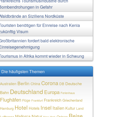
Frankreichs Tourismusindustrie durch
Bombendrohungen in Gefahr
Waldbrände an Siziliens Nordküste
Touristen benötigen für Einreise nach Kenia
zukünftig Visum
Großbritannien fordert bald elektronische
Einreisegenehmigung
Tourismus in Afrika kommt wieder in Schwung
Die häufigsten Themen
Corona
Berlin
Deutsche
Australien
China
DB
Deutschland
Europa
Bahn
Ferienhaus
Flughäfen
Frankreich
Griechenland
Flüge
Frankfurt
Hotel
Insel
Italien
Hotels
Kultur
Hamburg
Land
Reise
Natur
Mallorca
Ostsee
Lufthansa
New York