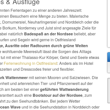
ps & Ausflüge
nten Ferientagen zu einer anderen Jahreszeit:
einen Besuchern eine Menge zu bieten. Malerische
t, Dornumersiel, Neuharlingersiel und Norddeich oder die
e Borkum, Norderney und Juist sind angesagte Ziele für
abei natürlich
Badespaß an der Nordsee
beliebt, aber
urfen und Segeln wird gerne in Ostfriesland
e, Ausritte oder Radtouren durch grüne Weiten
 wohltuende Meeresluft lässt die Sorgen des Alltags
 tut mit einer Thalasso-Kur Körper, Geist und Seele etwas
ner
Ferienwohnung in Ostfriesland
: Anders als im Hotel
szeiten und Dresscodes freier und flexibler.
ark Wattenmeer
mit seinen Mooren und Salzwiesen. Die
nheit und artenreichen Tier- und Pflanzenwelt auf der
sich am besten bei einer
geführten Wattwanderung
rantiert auch eine
Bootstour auf der Nordsee
, zum
Fahrt zu den Seehundbänken. Bei jedem Wetter
 Ocean Wave
und in die Seehundstation in Norddeich oder