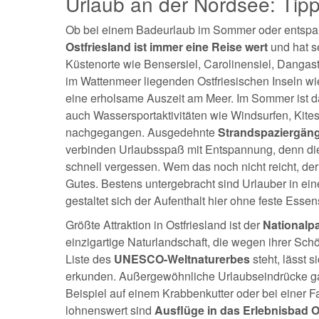
Urlaub an der Nordsee: Tip
Ob bei einem Badeurlaub im Sommer oder entspan
Ostfriesland ist immer eine Reise wert
und hat s
Küstenorte wie Bensersiel, Carolinensiel, Dangas
im Wattenmeer liegenden Ostfriesischen Inseln wi
eine erholsame Auszeit am Meer. Im Sommer ist d
auch Wassersportaktivitäten wie Windsurfen, Kites
nachgegangen. Ausgedehnte
Strandspaziergäng
verbinden Urlaubsspaß mit Entspannung, denn die
schnell vergessen. Wem das noch nicht reicht, der
Gutes. Bestens untergebracht sind Urlauber in ei
gestaltet sich der Aufenthalt hier ohne feste Essen
Größte Attraktion in Ostfriesland ist der
Nationalp
einzigartige Naturlandschaft, die wegen ihrer Schö
Liste des
UNESCO-Weltnaturerbes
steht, lässt 
erkunden. Außergewöhnliche Urlaubseindrücke ga
Beispiel auf einem Krabbenkutter oder bei einer 
lohnenswert sind
Ausflüge in das Erlebnisbad