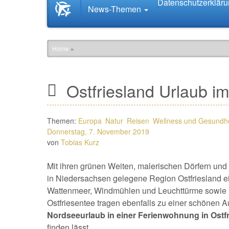
Datenschutzerklär
Startseite
News-Themen
News.Tourismus.com
Home
»
Ostfriesland Urlaub i
Themen:
Europa
Natur
Reisen
Wellness und Gesundhe
Donnerstag, 7. November 2019
von
Tobias Kurz
Mit ihren grünen Weiten, malerischen Dörfern un
in Niedersachsen gelegene Region Ostfriesland 
Wattenmeer, Windmühlen und Leuchttürme sowie r
Ostfriesentee tragen ebenfalls zu einer schönen A
Nordseeurlaub in einer Ferienwohnung in Ostf
finden lässt.