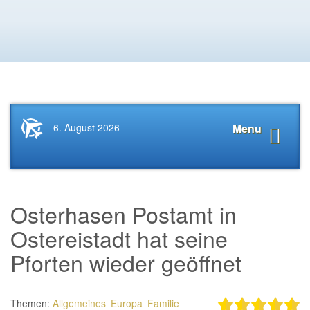
Startseite
Navigat
6. August 2026
Menu
News.Tourismus.com
anzeige
Osterhasen Postamt in
Ostereistadt hat seine
Pforten wieder geöffnet
Themen:
Allgemeines
Europa
Familie