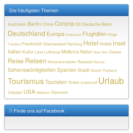
Die häufigsten Themen
Corona
Berlin
Deutsche Bahn
Australien
China
DB
Deutschland
Europa
Flughäfen
Flüge
Ferienhaus
Hotel
Insel
Frankreich
Hotels
Griechenland
Hamburg
Frankfurt
Italien
Natur
Mallorca
Kultur
Ostsee
Land
Lufthansa
New York
Reisen
Reise
Reiseziel
Reiseveranstalter
Ryanair
Sehenswürdigkeiten
Spanien
Stadt
Strand
Thailand
Urlaub
Tourismus
Touristen
Türkei
Unterkunft
USA
Urlauber
Österreich
Wellness
Finde uns auf Facebook