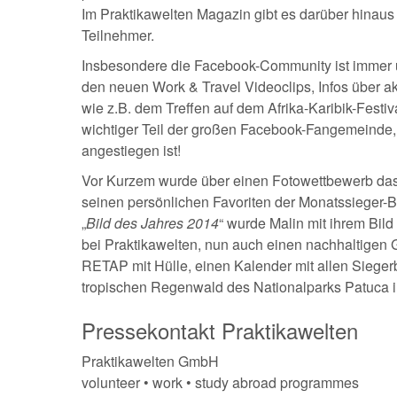
Im Praktikawelten Magazin gibt es darüber hinaus
Teilnehmer.
Insbesondere die Facebook-Community ist immer up
den neuen Work & Travel Videoclips, Infos über a
wie z.B. dem Treffen auf dem Afrika-Karibik-Festiv
wichtiger Teil der großen Facebook-Fangemeinde,
angestiegen ist!
Vor Kurzem wurde über einen Fotowettbewerb das
seinen persönlichen Favoriten der Monatssieger-B
„
Bild des Jahres 2014
“ wurde Malin mit ihrem Bil
bei Praktikawelten, nun auch einen nachhaltige
RETAP mit Hülle, einen Kalender mit allen Siege
tropischen Regenwald des Nationalparks Patuca 
Pressekontakt Praktikawelten
Praktikawelten GmbH
volunteer • work • study abroad programmes