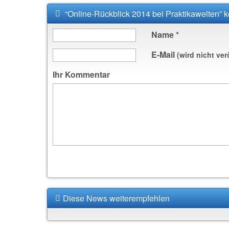
“Online-Rückblick 2014 bei Praktikawelten”
Name
*
E-Mail
(wird nicht ver
Ihr Kommentar
Diese News weiterempfehlen