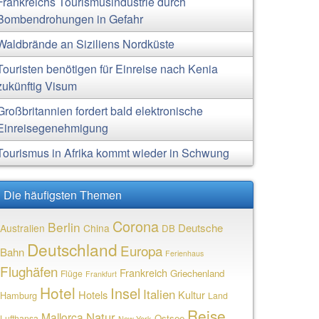
Frankreichs Tourismusindustrie durch
Bombendrohungen in Gefahr
Waldbrände an Siziliens Nordküste
Touristen benötigen für Einreise nach Kenia
zukünftig Visum
Großbritannien fordert bald elektronische
Einreisegenehmigung
Tourismus in Afrika kommt wieder in Schwung
Die häufigsten Themen
Corona
Berlin
Deutsche
Australien
China
DB
Deutschland
Europa
Bahn
Ferienhaus
Flughäfen
Frankreich
Griechenland
Flüge
Frankfurt
Hotel
Insel
Italien
Hotels
Kultur
Hamburg
Land
Reise
Natur
Mallorca
Ostsee
Lufthansa
New York