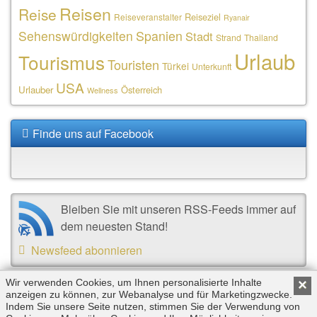
Reisen
Reise
Reiseziel
Reiseveranstalter
Ryanair
Sehenswürdigkeiten
Spanien
Stadt
Strand
Thailand
Urlaub
Tourismus
Touristen
Türkei
Unterkunft
USA
Urlauber
Österreich
Wellness
Finde uns auf Facebook
Bleiben Sie mit unseren RSS-Feeds immer auf
dem neuesten Stand!
Newsfeed abonnieren
Wir verwenden Cookies, um Ihnen personalisierte Inhalte
×
anzeigen zu können, zur Webanalyse und für Marketingzwecke.
Copyright © 2026 by Triplemind GmbH. Alle Rechte
Indem Sie unsere Seite nutzen, stimmen Sie der Verwendung von
vorbehalten. |
Impressum
|
Datenschutz