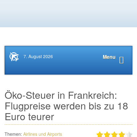
Startseite
Navigat
7. August 2026
Menu
News.Tourismus.com
anzeige
Öko-Steuer in Frankreich:
Flugpreise werden bis zu 18
Euro teurer
Themen:
Airlines und Airports