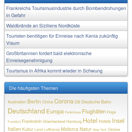
Frankreichs Tourismusindustrie durch Bombendrohungen
in Gefahr
Waldbrände an Siziliens Nordküste
Touristen benötigen für Einreise nach Kenia zukünftig
Visum
Großbritannien fordert bald elektronische
Einreisegenehmigung
Tourismus in Afrika kommt wieder in Schwung
Die häufigsten Themen
Corona
Berlin
Deutsche Bahn
Australien
China
DB
Deutschland
Europa
Flughäfen
Flüge
Ferienhaus
Hotel
Insel
Frankreich
Hotels
Griechenland
Hamburg
Frankfurt
Italien
Natur
Mallorca
Kultur
Ostsee
Land
Lufthansa
New York