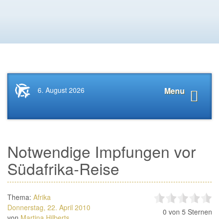
Startseite
Navigat
6. August 2026
Menu
News.Tourismus.com
anzeige
Notwendige Impfungen vor
Südafrika-Reise
Thema:
Afrika
Donnerstag, 22. April 2010
0
von 5 Sternen
von
Martina Hilberts