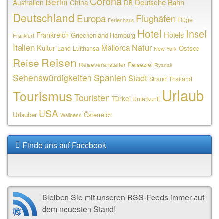
Corona
Berlin
Deutsche Bahn
Australien
China
DB
Deutschland
Europa
Flughäfen
Flüge
Ferienhaus
Hotel
Insel
Frankreich
Hotels
Griechenland
Hamburg
Frankfurt
Italien
Natur
Mallorca
Kultur
Ostsee
Land
Lufthansa
New York
Reisen
Reise
Reiseziel
Reiseveranstalter
Ryanair
Sehenswürdigkeiten
Spanien
Stadt
Strand
Thailand
Urlaub
Tourismus
Touristen
Türkei
Unterkunft
USA
Urlauber
Österreich
Wellness
Finde uns auf Facebook
Bleiben Sie mit unseren RSS-Feeds immer auf
dem neuesten Stand!