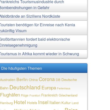
Frankreichs Tourismusindustrie durch
Bombendrohungen in Gefahr
Waldbrände an Siziliens Nordküste
Touristen benötigen für Einreise nach Kenia
zukünftig Visum
Großbritannien fordert bald elektronische
Einreisegenehmigung
Tourismus in Afrika kommt wieder in Schwung
Die häufigsten Themen
Corona
Berlin
Deutsche
Australien
China
DB
Deutschland
Europa
Bahn
Ferienhaus
Flughäfen
Frankreich
Griechenland
Flüge
Frankfurt
Hotel
Insel
Italien
Hotels
Kultur
Hamburg
Land
Reise