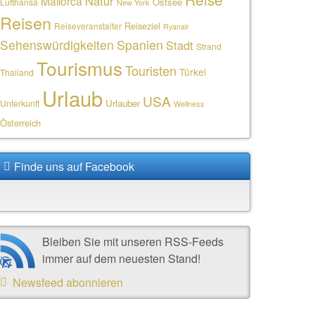
Natur
Mallorca
Ostsee
Lufthansa
New York
Reisen
Reiseziel
Reiseveranstalter
Ryanair
Sehenswürdigkeiten
Spanien
Stadt
Strand
Tourismus
Touristen
Türkei
Thailand
Urlaub
USA
Urlauber
Unterkunft
Wellness
Österreich
Finde uns auf Facebook
Bleiben Sie mit unseren RSS-Feeds
immer auf dem neuesten Stand!
Newsfeed abonnieren