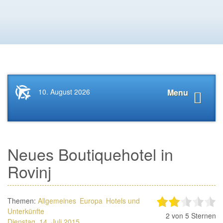
Startseite
Navigat
10. August 2026
Menu
News.Tourismus.com
anzeige
Neues Boutiquehotel in
Rovinj
Themen:
Allgemeines
Europa
Hotels und
Unterkünfte
2
von 5 Sternen
Dienstag, 14. Juli 2015