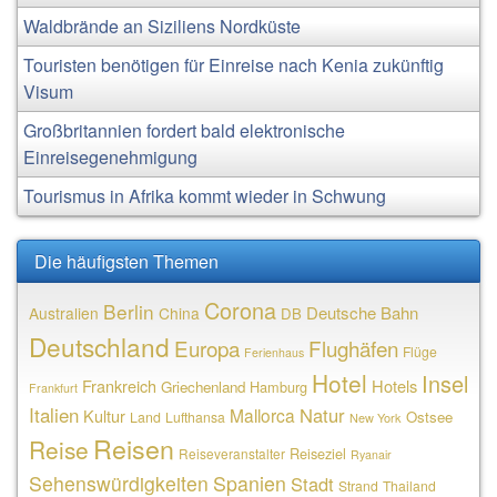
Waldbrände an Siziliens Nordküste
Touristen benötigen für Einreise nach Kenia zukünftig
Visum
Großbritannien fordert bald elektronische
Einreisegenehmigung
Tourismus in Afrika kommt wieder in Schwung
Die häufigsten Themen
Corona
Berlin
Deutsche Bahn
Australien
China
DB
Deutschland
Europa
Flughäfen
Flüge
Ferienhaus
Hotel
Insel
Frankreich
Hotels
Griechenland
Hamburg
Frankfurt
Italien
Natur
Mallorca
Kultur
Ostsee
Land
Lufthansa
New York
Reisen
Reise
Reiseziel
Reiseveranstalter
Ryanair
Sehenswürdigkeiten
Spanien
Stadt
Strand
Thailand