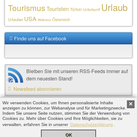
Urlaub
Tourismus
Touristen
Türkei
Unterkunft
USA
Urlauber
Österreich
Wellness
Finde uns auf Facebook
Bleiben Sie mit unseren RSS-Feeds immer auf
dem neuesten Stand!
Newsfeed abonnieren
Wir verwenden Cookies, um Ihnen personalisierte Inhalte
×
Copyright © 2026 by Triplemind GmbH. Alle Rechte
anzeigen zu können, zur Webanalyse und für Marketingzwecke.
Indem Sie unsere Seite nutzen, stimmen Sie der Verwendung von
vorbehalten. |
Impressum
|
Datenschutz
Cookies zu. Mehr über Cookies und Ihre Möglichkeiten, sie zu
verwalten, erfahren Sie in unserer
Datenschutzerklärung
.
OK