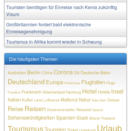
Touristen benötigen für Einreise nach Kenia zukünftig
Visum
Großbritannien fordert bald elektronische
Einreisegenehmigung
Tourismus in Afrika kommt wieder in Schwung
Die häufigsten Themen
Corona
Berlin
Deutsche Bahn
Australien
China
DB
Deutschland
Europa
Flughäfen
Flüge
Ferienhaus
Hotel
Insel
Frankreich
Hotels
Griechenland
Hamburg
Frankfurt
Italien
Natur
Mallorca
Kultur
Ostsee
Land
Lufthansa
New York
Reisen
Reise
Reiseziel
Reiseveranstalter
Ryanair
Sehenswürdigkeiten
Spanien
Stadt
Strand
Thailand
Urlaub
Tourismus
Touristen
Türkei
Unterkunft