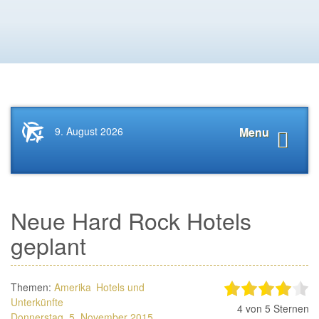
Startseite
Navigat
9. August 2026
Menu
News.Tourismus.com
anzeige
Neue Hard Rock Hotels
geplant
Themen:
Amerika
Hotels und
Unterkünfte
4
von 5 Sternen
Donnerstag, 5. November 2015