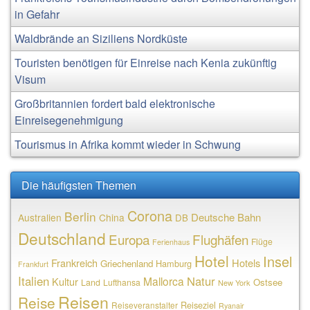
in Gefahr
Waldbrände an Siziliens Nordküste
Touristen benötigen für Einreise nach Kenia zukünftig
Visum
Großbritannien fordert bald elektronische
Einreisegenehmigung
Tourismus in Afrika kommt wieder in Schwung
Die häufigsten Themen
Corona
Berlin
Deutsche Bahn
Australien
China
DB
Deutschland
Europa
Flughäfen
Flüge
Ferienhaus
Hotel
Insel
Frankreich
Hotels
Griechenland
Hamburg
Frankfurt
Italien
Natur
Mallorca
Kultur
Ostsee
Land
Lufthansa
New York
Reisen
Reise
Reiseziel
Reiseveranstalter
Ryanair