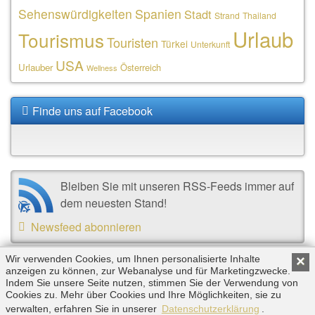
Sehenswürdigkeiten
Spanien
Stadt
Strand
Thailand
Urlaub
Tourismus
Touristen
Türkei
Unterkunft
USA
Urlauber
Österreich
Wellness
Finde uns auf Facebook
Bleiben Sie mit unseren RSS-Feeds immer auf
dem neuesten Stand!
Newsfeed abonnieren
Wir verwenden Cookies, um Ihnen personalisierte Inhalte
×
anzeigen zu können, zur Webanalyse und für Marketingzwecke.
Copyright © 2026 by Triplemind GmbH. Alle Rechte
Indem Sie unsere Seite nutzen, stimmen Sie der Verwendung von
vorbehalten. |
Impressum
|
Datenschutz
Cookies zu. Mehr über Cookies und Ihre Möglichkeiten, sie zu
verwalten, erfahren Sie in unserer
Datenschutzerklärung
.