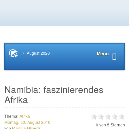
Startseite
Navigat
7. August 2026
Menu
News.Tourismus.com
anzeige
Namibia: faszinierendes
Afrika
Thema:
Afrika
Montag, 30. August 2010
0
von 5 Sternen
von
Martina Hilberts