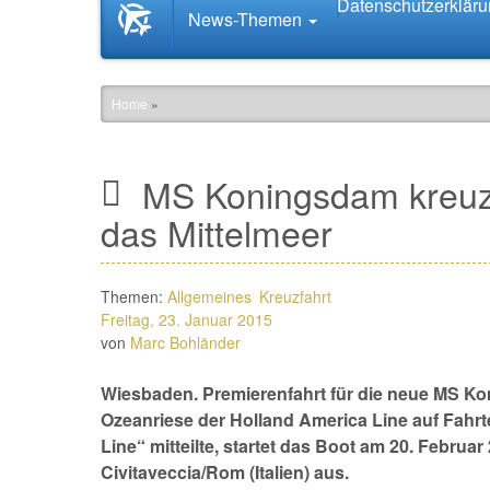
Datenschutzerklär
Startseite
News-Themen
News.Tourismus.com
Home
»
MS Koningsdam kreuzt
das Mittelmeer
Themen:
Allgemeines
Kreuzfahrt
Freitag, 23. Januar 2015
von
Marc Bohländer
Wiesbaden. Premierenfahrt für die neue MS K
Ozeanriese der Holland America Line auf Fahr
Line“ mitteilte, startet das Boot am 20. Februa
Civitaveccia/Rom (Italien) aus.