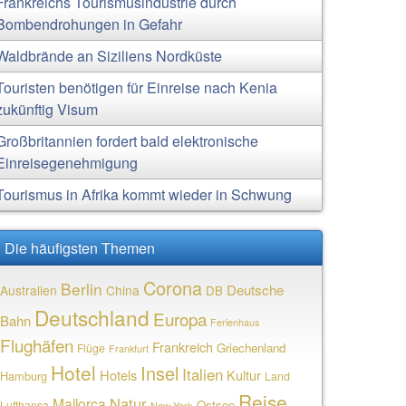
Frankreichs Tourismusindustrie durch
Bombendrohungen in Gefahr
Waldbrände an Siziliens Nordküste
Touristen benötigen für Einreise nach Kenia
zukünftig Visum
Großbritannien fordert bald elektronische
Einreisegenehmigung
Tourismus in Afrika kommt wieder in Schwung
Die häufigsten Themen
Corona
Berlin
Deutsche
Australien
China
DB
Deutschland
Europa
Bahn
Ferienhaus
Flughäfen
Frankreich
Griechenland
Flüge
Frankfurt
Hotel
Insel
Italien
Hotels
Kultur
Hamburg
Land
Reise
Natur
Mallorca
Ostsee
Lufthansa
New York