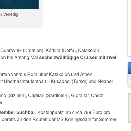
in Venedig
Dubrovnik (Kroatien), Kérkira (Korfu), Katakolon
lgen bis Anfang Mai
sechs zwölftägige Cruises mit zwei
hrten von/bis Rom über Katakolon und Athen
it Übernachtaufenthalt – Kusadasi (Türkei) und Neapel
 (Sizilien), Cagliari (Sardinien), Gibraltar, Cádiz,
r.
zember buchbar
. Kostenpunkt: ab circa 799 Euro pro
n bereits an den Routen der MS Koningsdam für Sommer