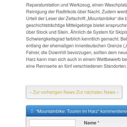
Reparaturstation und Werkzeug, einen Waschplatz
Reinigung der Radtrikots über Nacht. Zudem werde
Urteil der Leser der Zeitschrift „Mountainbike“ d
geschichtsträchtige Mittelgebirge bietet anspruch
über Stock und Stein. Ähnlich de System für Skip
Schwierigkeitsgrad farblich kenntlich gemacht. Bel
entlang der ehemaligen innerdeutschen Grenze („G
Fahrer, die Downhill bevorzugen, sollten dem neu
Harz kann man sich auch in einem Wettbewerb bewe
eine Rennserie an fünf verschiedenen Standorten.
« Zur vorherigen News
Zur nächsten News »
“Mountainbike: Touren im Harz” kommentiere
Name
*