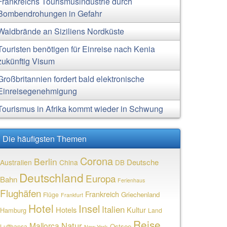
Frankreichs Tourismusindustrie durch
Bombendrohungen in Gefahr
Waldbrände an Siziliens Nordküste
Touristen benötigen für Einreise nach Kenia
zukünftig Visum
Großbritannien fordert bald elektronische
Einreisegenehmigung
Tourismus in Afrika kommt wieder in Schwung
Die häufigsten Themen
Corona
Berlin
Deutsche
Australien
China
DB
Deutschland
Europa
Bahn
Ferienhaus
Flughäfen
Frankreich
Griechenland
Flüge
Frankfurt
Hotel
Insel
Italien
Hotels
Kultur
Hamburg
Land
Reise
Natur
Mallorca
Ostsee
Lufthansa
New York