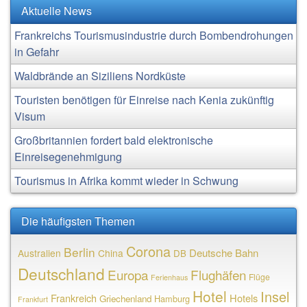
Aktuelle News
Frankreichs Tourismusindustrie durch Bombendrohungen
in Gefahr
Waldbrände an Siziliens Nordküste
Touristen benötigen für Einreise nach Kenia zukünftig
Visum
Großbritannien fordert bald elektronische
Einreisegenehmigung
Tourismus in Afrika kommt wieder in Schwung
Die häufigsten Themen
Corona
Berlin
Deutsche Bahn
Australien
China
DB
Deutschland
Europa
Flughäfen
Flüge
Ferienhaus
Hotel
Insel
Frankreich
Hotels
Griechenland
Hamburg
Frankfurt