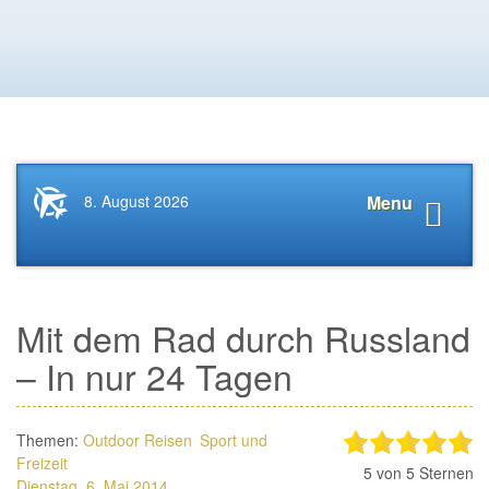
Startseite
Navigat
8. August 2026
Menu
News.Tourismus.com
anzeige
Mit dem Rad durch Russland
– In nur 24 Tagen
Themen:
Outdoor Reisen
Sport und
Freizeit
5
von 5 Sternen
Dienstag, 6. Mai 2014