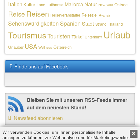
Italien
Natur
Mallorca
Kultur
Ostsee
Land
Lufthansa
New York
Reisen
Reise
Reiseziel
Reiseveranstalter
Ryanair
Sehenswürdigkeiten
Spanien
Stadt
Strand
Thailand
Urlaub
Tourismus
Touristen
Türkei
Unterkunft
USA
Urlauber
Österreich
Wellness
Finde uns auf Facebook
Bleiben Sie mit unseren RSS-Feeds immer
auf dem neuesten Stand!
Newsfeed abonnieren
Wir verwenden Cookies, um Ihnen personalisierte Inhalte
×
anzeigen zu können, zur Webanalyse und für Marketingzwecke.
Copyright © 2026 by Triplemind GmbH. Alle Rechte