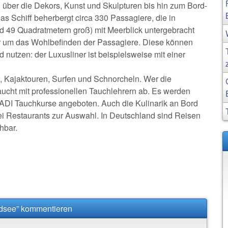
l über die Dekors, Kunst und Skulpturen bis hin zum Bord-
s Schiff beherbergt circa 330 Passagiere, die in
 49 Quadratmetern groß) mit Meerblick untergebracht
r um das Wohlbefinden der Passagiere. Diese können
d nutzen: der Luxusliner ist beispielsweise mit einer
ki, Kajaktouren, Surfen und Schnorcheln. Wer die
ucht mit professionellen Tauchlehrern ab. Es werden
e PADI Tauchkurse angeboten. Auch die Kulinarik an Bord
ei Restaurants zur Auswahl. In Deutschland sind Reisen
hbar.
üdsee” kommentieren