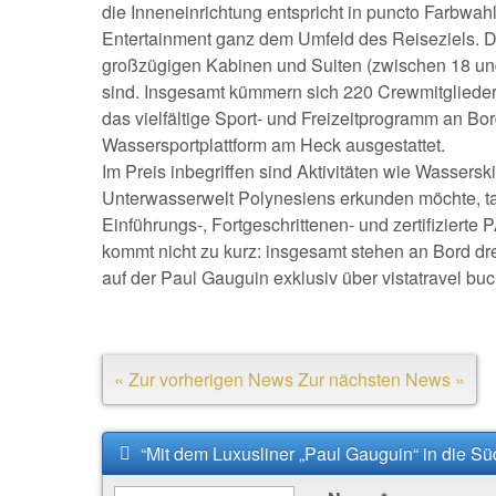
die Inneneinrichtung entspricht in puncto Farbwah
Entertainment ganz dem Umfeld des Reiseziels. Da
großzügigen Kabinen und Suiten (zwischen 18 und
sind. Insgesamt kümmern sich 220 Crewmitgliede
das vielfältige Sport- und Freizeitprogramm an Bor
Wassersportplattform am Heck ausgestattet.
Im Preis inbegriffen sind Aktivitäten wie Wassers
Unterwasserwelt Polynesiens erkunden möchte, ta
Einführungs-, Fortgeschrittenen- und zertifiziert
kommt nicht zu kurz: insgesamt stehen an Bord dr
auf der Paul Gauguin exklusiv über vistatravel buc
« Zur vorherigen News
Zur nächsten News »
“Mit dem Luxusliner „Paul Gauguin“ in die S