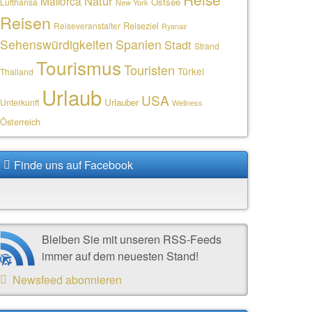
Natur
Mallorca
Ostsee
Lufthansa
New York
Reisen
Reiseziel
Reiseveranstalter
Ryanair
Sehenswürdigkeiten
Spanien
Stadt
Strand
Tourismus
Touristen
Türkei
Thailand
Urlaub
USA
Urlauber
Unterkunft
Wellness
Österreich
Finde uns auf Facebook
Bleiben Sie mit unseren RSS-Feeds
immer auf dem neuesten Stand!
Newsfeed abonnieren