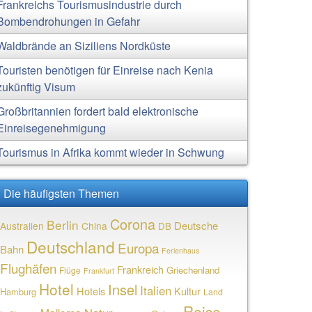
Frankreichs Tourismusindustrie durch
Bombendrohungen in Gefahr
Waldbrände an Siziliens Nordküste
Touristen benötigen für Einreise nach Kenia
zukünftig Visum
Großbritannien fordert bald elektronische
Einreisegenehmigung
Tourismus in Afrika kommt wieder in Schwung
Die häufigsten Themen
Corona
Berlin
Deutsche
Australien
China
DB
Deutschland
Europa
Bahn
Ferienhaus
Flughäfen
Frankreich
Griechenland
Flüge
Frankfurt
Hotel
Insel
Italien
Hotels
Kultur
Hamburg
Land
Reise