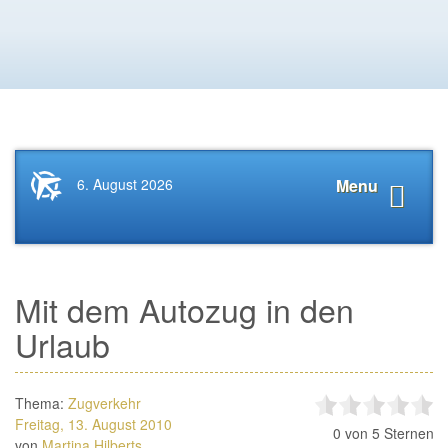
Startseite
Navigat
6. August 2026
Menu
News.Tourismus.com
anzeige
Mit dem Autozug in den
Urlaub
Thema:
Zugverkehr
Freitag, 13. August 2010
0
von 5 Sternen
von
Martina Hilberts