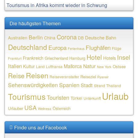
Tourismus in Afrika kommt wieder in Schwung
Die häufigsten Themen
Corona
Berlin
Deutsche Bahn
Australien
China
DB
Deutschland
Europa
Flughäfen
Flüge
Ferienhaus
Hotel
Insel
Frankreich
Hotels
Griechenland
Hamburg
Frankfurt
Italien
Natur
Mallorca
Kultur
Ostsee
Land
Lufthansa
New York
Reisen
Reise
Reiseziel
Reiseveranstalter
Ryanair
Sehenswürdigkeiten
Spanien
Stadt
Strand
Thailand
Urlaub
Tourismus
Touristen
Türkei
Unterkunft
USA
Urlauber
Österreich
Wellness
Finde uns auf Facebook