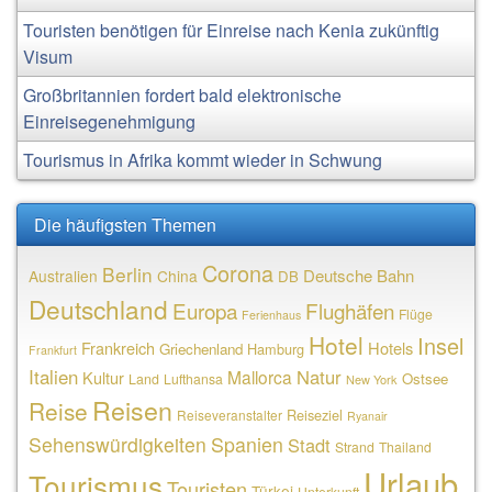
Touristen benötigen für Einreise nach Kenia zukünftig
Visum
Großbritannien fordert bald elektronische
Einreisegenehmigung
Tourismus in Afrika kommt wieder in Schwung
Die häufigsten Themen
Corona
Berlin
Deutsche Bahn
Australien
China
DB
Deutschland
Europa
Flughäfen
Flüge
Ferienhaus
Hotel
Insel
Frankreich
Hotels
Griechenland
Hamburg
Frankfurt
Italien
Natur
Mallorca
Kultur
Ostsee
Land
Lufthansa
New York
Reisen
Reise
Reiseziel
Reiseveranstalter
Ryanair
Sehenswürdigkeiten
Spanien
Stadt
Strand
Thailand
Urlaub
Tourismus
Touristen
Türkei
Unterkunft