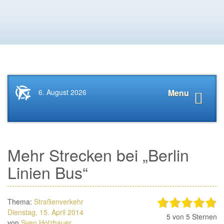
Startseite
Navigat
6. August 2026
Menu
News.Tourismus.com
anzeige
Mehr Strecken bei „Berlin
Linien Bus“
Thema:
Straßenverkehr
Dienstag, 15. April 2014
5
von 5 Sternen
von
Sven Holzhauer