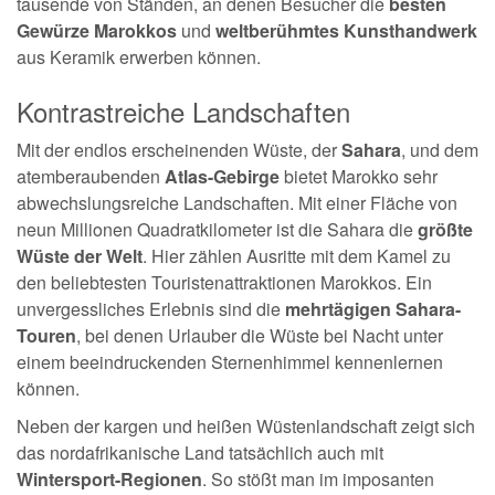
tausende von Ständen, an denen Besucher die
besten
Gewürze Marokkos
und
weltberühmtes Kunsthandwerk
aus Keramik erwerben können.
Kontrastreiche Landschaften
Mit der endlos erscheinenden Wüste, der
Sahara
, und dem
atemberaubenden
Atlas-Gebirge
bietet Marokko sehr
abwechslungsreiche Landschaften. Mit einer Fläche von
neun Millionen Quadratkilometer ist die Sahara die
größte
Wüste der Welt
. Hier zählen Ausritte mit dem Kamel zu
den beliebtesten Touristenattraktionen Marokkos. Ein
unvergessliches Erlebnis sind die
mehrtägigen Sahara-
Touren
, bei denen Urlauber die Wüste bei Nacht unter
einem beeindruckenden Sternenhimmel kennenlernen
können.
Neben der kargen und heißen Wüstenlandschaft zeigt sich
das nordafrikanische Land tatsächlich auch mit
Wintersport-Regionen
. So stößt man im imposanten