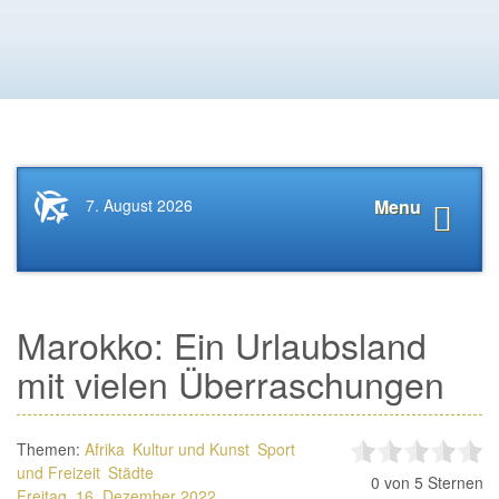
Startseite
Navigat
7. August 2026
Menu
News.Tourismus.com
anzeige
Marokko: Ein Urlaubsland
mit vielen Überraschungen
Themen:
Afrika
Kultur und Kunst
Sport
und Freizeit
Städte
0
von 5 Sternen
Freitag, 16. Dezember 2022