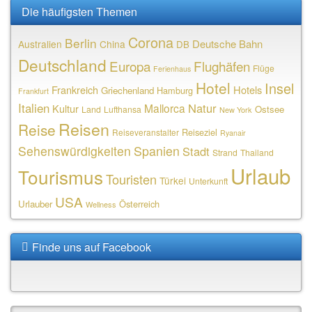
Die häufigsten Themen
Corona
Berlin
Deutsche Bahn
Australien
China
DB
Deutschland
Europa
Flughäfen
Flüge
Ferienhaus
Hotel
Insel
Frankreich
Hotels
Griechenland
Hamburg
Frankfurt
Italien
Natur
Mallorca
Kultur
Ostsee
Land
Lufthansa
New York
Reisen
Reise
Reiseziel
Reiseveranstalter
Ryanair
Sehenswürdigkeiten
Spanien
Stadt
Strand
Thailand
Urlaub
Tourismus
Touristen
Türkei
Unterkunft
USA
Urlauber
Österreich
Wellness
Finde uns auf Facebook