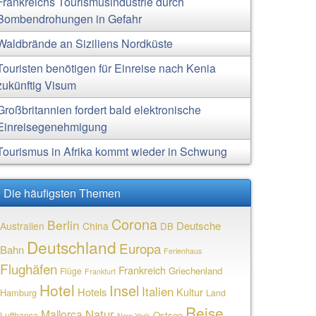
Frankreichs Tourismusindustrie durch
Bombendrohungen in Gefahr
Waldbrände an Siziliens Nordküste
Touristen benötigen für Einreise nach Kenia
zukünftig Visum
Großbritannien fordert bald elektronische
Einreisegenehmigung
Tourismus in Afrika kommt wieder in Schwung
Die häufigsten Themen
Corona
Berlin
Deutsche
Australien
China
DB
Deutschland
Europa
Bahn
Ferienhaus
Flughäfen
Frankreich
Griechenland
Flüge
Frankfurt
Hotel
Insel
Italien
Hotels
Kultur
Hamburg
Land
Reise
Natur
Mallorca
Ostsee
Lufthansa
New York