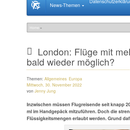
Datenschutzerklär
Startseite
News-Themen
News.Tourismus.com
Home
»
London: Flüge mit meh
bald wieder möglich?
Themen:
Allgemeines
Europa
Mittwoch, 30. November 2022
von
Jenny Jung
Inzwischen müssen Flugreisende seit knapp 20 
ml im Handgepäck mitzuführen. Doch die stren
Flüssigkeitsmengen erlaubt werden. Grund dafü