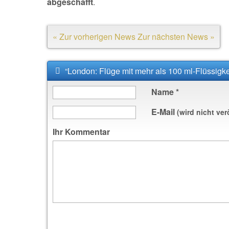
abgeschafft
.
« Zur vorherigen News
Zur nächsten News »
“London: Flüge mit mehr als 100 ml-Flüssigk
Name
*
E-Mail
(wird nicht ver
Ihr Kommentar