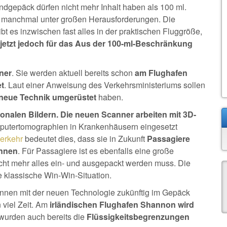
andgepäck dürfen nicht mehr Inhalt haben als 100 ml.
ei manchmal unter großen Herausforderungen. Die
ibt es inzwischen fast alles in der praktischen Fluggröße,
jetzt jedoch für das Aus der 100-ml-Beschränkung
ner
. Sie werden aktuell bereits schon
am Flughafen
t
. Laut einer Anweisung des Verkehrsministeriums sollen
 neue Technik umgerüstet
haben.
onalen Bildern. Die neuen Scanner arbeiten mit 3D-
putertomographien in Krankenhäusern eingesetzt
verkehr
bedeutet dies, dass sie in Zukunft
Passagiere
önnen
. Für Passagiere ist es ebenfalls eine große
icht mehr alles ein- und ausgepackt werden muss. Die
e klassische Win-Win-Situation.
nnen mit der neuen Technologie zukünftig im Gepäck
 viel Zeit. Am
irländischen Flughafen Shannon wird
 wurden auch bereits die
Flüssigkeitsbegrenzungen