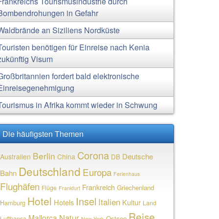
Frankreichs Tourismusindustrie durch
Bombendrohungen in Gefahr
Waldbrände an Siziliens Nordküste
Touristen benötigen für Einreise nach Kenia
zukünftig Visum
Großbritannien fordert bald elektronische
Einreisegenehmigung
Tourismus in Afrika kommt wieder in Schwung
Die häufigsten Themen
Corona
Berlin
Deutsche
Australien
China
DB
Deutschland
Europa
Bahn
Ferienhaus
Flughäfen
Frankreich
Griechenland
Flüge
Frankfurt
Hotel
Insel
Italien
Hotels
Kultur
Hamburg
Land
Reise
Natur
Mallorca
Ostsee
Lufthansa
New York