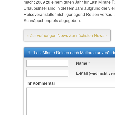
macht 2009 zu einem guten Jahr für Last Minute R
Urlaubsinsel sind in diesem Jahr aufgrund der vie
Reiseveranstalter nicht genügend Reisen verkauf
Schnäppchenpreis abgegeben.
« Zur vorherigen News
Zur nächsten News »
“Last Minute Reisen nach Mallorca unverände
Name
*
E-Mail
(wird nicht ver
Ihr Kommentar