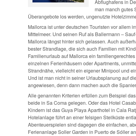
Abflughafens in De
man manch gutes S
Überangebote los werden, ungenutzte Hotelzimmer
Mallorca ist unter deutschen Touristen vor allem 
Mittelmeer. Und seinen Ruf als Ballermann – Sauf
Mallorca längst hinter sich gelassen. Auch außerh
bester Strandlage, die sich auch Familien mit Kin
Familienurlaub auf Mallorca ein familiengerechtes 
einzelnen Ferienhäusern oder Apartments, unmitt
Strandnähe, vielleicht ein eigener Minipool und ei
Und ist man nicht in seiner Urlaubsplanung auf d
angewiesen, denn dann machen auch die Spanier
Alle genannten Kriterien erfüllen zum Beispiel d
beide in Sa Coma gelegen. Oder das Hotel Casabla
Kindern ist das Guya Playa Aparthotel in Cala Ra
Hotelanlage führt an einer felsigen Steilküste en
Abenteuerspielen sind dagegen die einfachen, a
Ferienanlage Soller Garden in Puerto de Sóller 