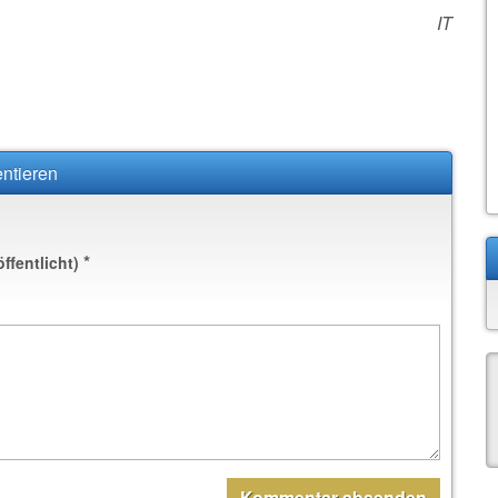
IT
ntieren
*
öffentlicht)