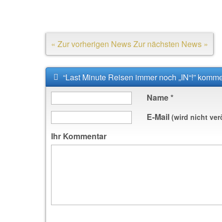
« Zur vorherigen News
Zur nächsten News »
“Last Minute Reisen immer noch „IN“!” komme
Name
*
E-Mail
(wird nicht ver
Ihr Kommentar