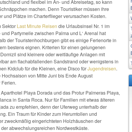
utschland und flexibel im An- und Abreisetag, so kann
chnäppchen machen. Denn Touristiker müssen ihre
 und Plätze im Charterflieger verursachen Kosten.
im Sektor
Last Minute Reisen
die Urlaubsinsel Nr. 1 im
- und Partymeile zwischen Palma und L‘ Arenal hat
alb der Touristenhochburgen gibt es einige Ferienorte in
dern bestens eignen. Kriterien für einen gelungenen
Domizil sind kleinere oder weitläufige Anlagen mit
elbar am flachabfallenden Sandstrand oder wenigstens in
nen Kidclub für die Kleinen, eine Disco für
Jugendreisen
.
ie Hochsaison von Mitte Juni bis Ende August
 Ferien.
as Aparthotel Playa Dorada und das Protur Palmeras Playa,
nca in Santa Roca. Nur für Familien mit etwas älteren
tjada zu empfehlen, denn der Uferweg unterhalb der
tlang. Ein Traum für Kinder zum Herumtollen und
ber zweckmäßig eingerichteten Holzhäuschen der
an der abwechslungsreichen Nordwestküste.