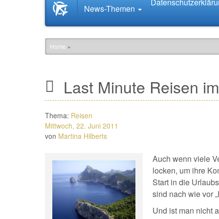
Datenschutzerklär
Startseite
News-Themen
News.Tourismus.com
Home
»
Last Minute Reisen im
Thema:
Reisen
Mittwoch, 22. Juni 2011
von
Martina Hilberts
Auch wenn viele Ve
locken, um ihre Ko
Start in die Urlau
sind nach wie vor „
Und ist man nicht 