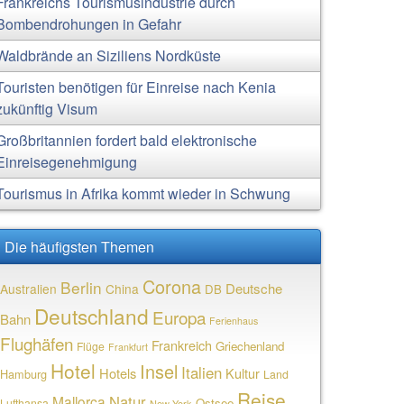
Frankreichs Tourismusindustrie durch
Bombendrohungen in Gefahr
Waldbrände an Siziliens Nordküste
Touristen benötigen für Einreise nach Kenia
zukünftig Visum
Großbritannien fordert bald elektronische
Einreisegenehmigung
Tourismus in Afrika kommt wieder in Schwung
Die häufigsten Themen
Corona
Berlin
Deutsche
Australien
China
DB
Deutschland
Europa
Bahn
Ferienhaus
Flughäfen
Frankreich
Griechenland
Flüge
Frankfurt
Hotel
Insel
Italien
Hotels
Kultur
Hamburg
Land
Reise
Natur
Mallorca
Ostsee
Lufthansa
New York