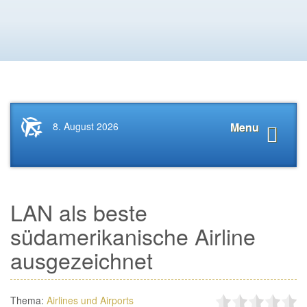
Startseite
Navigat
8. August 2026
Menu
News.Tourismus.com
anzeige
LAN als beste
südamerikanische Airline
ausgezeichnet
Thema:
Airlines und Airports