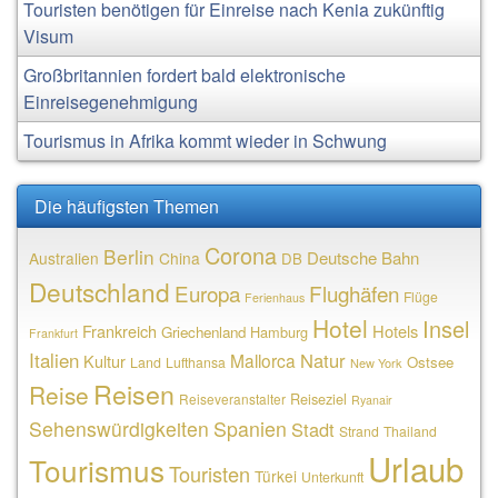
Touristen benötigen für Einreise nach Kenia zukünftig
Visum
Großbritannien fordert bald elektronische
Einreisegenehmigung
Tourismus in Afrika kommt wieder in Schwung
Die häufigsten Themen
Corona
Berlin
Deutsche Bahn
Australien
China
DB
Deutschland
Europa
Flughäfen
Flüge
Ferienhaus
Hotel
Insel
Frankreich
Hotels
Griechenland
Hamburg
Frankfurt
Italien
Natur
Mallorca
Kultur
Ostsee
Land
Lufthansa
New York
Reisen
Reise
Reiseziel
Reiseveranstalter
Ryanair
Sehenswürdigkeiten
Spanien
Stadt
Strand
Thailand
Urlaub
Tourismus
Touristen
Türkei
Unterkunft