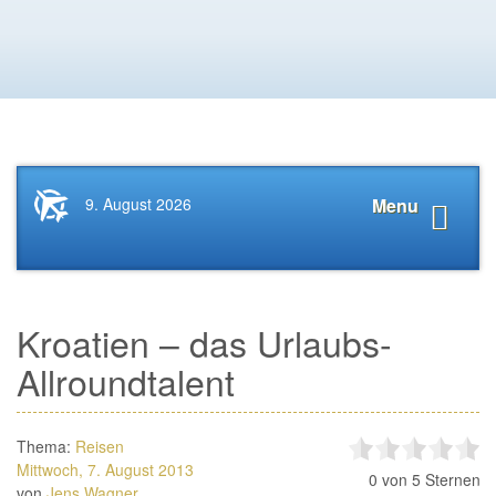
Startseite
Navigat
9. August 2026
Menu
News.Tourismus.com
anzeige
Kroatien – das Urlaubs-
Allroundtalent
Thema:
Reisen
Mittwoch, 7. August 2013
0
von 5 Sternen
von
Jens Wagner