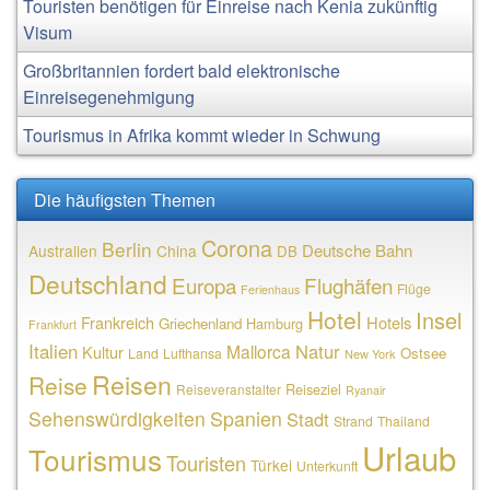
Touristen benötigen für Einreise nach Kenia zukünftig
Visum
Großbritannien fordert bald elektronische
Einreisegenehmigung
Tourismus in Afrika kommt wieder in Schwung
Die häufigsten Themen
Corona
Berlin
Deutsche Bahn
Australien
China
DB
Deutschland
Europa
Flughäfen
Flüge
Ferienhaus
Hotel
Insel
Frankreich
Hotels
Griechenland
Hamburg
Frankfurt
Italien
Natur
Mallorca
Kultur
Ostsee
Land
Lufthansa
New York
Reisen
Reise
Reiseziel
Reiseveranstalter
Ryanair
Sehenswürdigkeiten
Spanien
Stadt
Strand
Thailand
Urlaub
Tourismus
Touristen
Türkei
Unterkunft