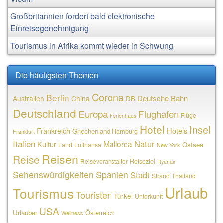
Großbritannien fordert bald elektronische
Einreisegenehmigung
Tourismus in Afrika kommt wieder in Schwung
Die häufigsten Themen
Corona
Berlin
Deutsche Bahn
Australien
China
DB
Deutschland
Europa
Flughäfen
Flüge
Ferienhaus
Hotel
Insel
Frankreich
Hotels
Griechenland
Hamburg
Frankfurt
Italien
Natur
Mallorca
Kultur
Ostsee
Land
Lufthansa
New York
Reisen
Reise
Reiseziel
Reiseveranstalter
Ryanair
Sehenswürdigkeiten
Spanien
Stadt
Strand
Thailand
Urlaub
Tourismus
Touristen
Türkei
Unterkunft
USA
Urlauber
Österreich
Wellness