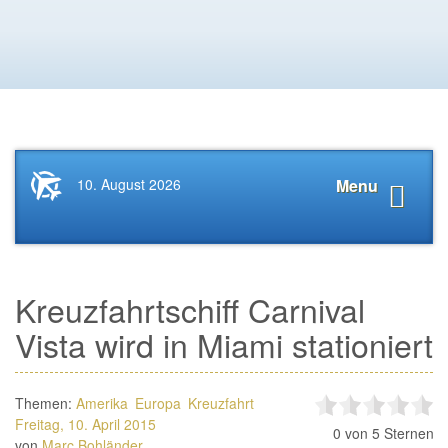
Startseite
Navigat
10. August 2026
Menu
News.Tourismus.com
anzeige
Kreuzfahrtschiff Carnival
Vista wird in Miami stationiert
Themen:
Amerika
Europa
Kreuzfahrt
Freitag, 10. April 2015
0
von 5 Sternen
von
Marc Bohländer