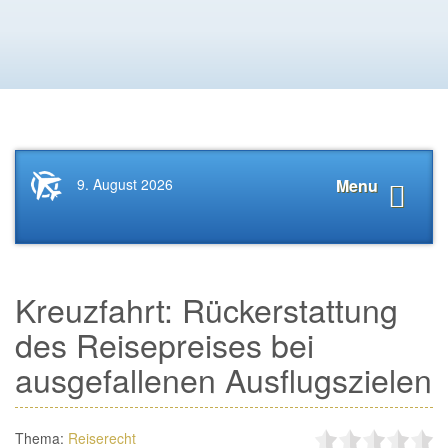
Startseite
Navigat
9. August 2026
Menu
News.Tourismus.com
anzeige
Kreuzfahrt: Rückerstattung
des Reisepreises bei
ausgefallenen Ausflugszielen
Thema:
Reiserecht