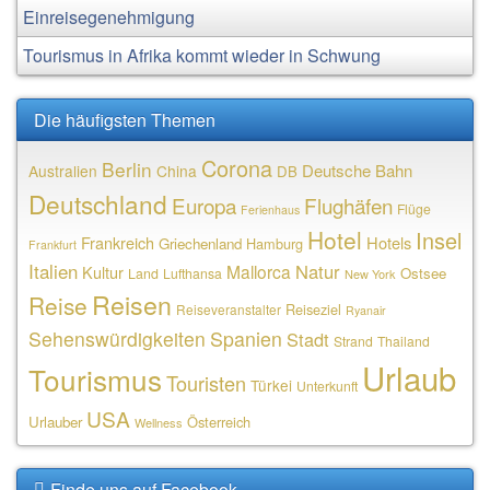
Einreisegenehmigung
Tourismus in Afrika kommt wieder in Schwung
Die häufigsten Themen
Corona
Berlin
Deutsche Bahn
Australien
China
DB
Deutschland
Europa
Flughäfen
Flüge
Ferienhaus
Hotel
Insel
Frankreich
Hotels
Griechenland
Hamburg
Frankfurt
Italien
Natur
Mallorca
Kultur
Ostsee
Land
Lufthansa
New York
Reisen
Reise
Reiseziel
Reiseveranstalter
Ryanair
Sehenswürdigkeiten
Spanien
Stadt
Strand
Thailand
Urlaub
Tourismus
Touristen
Türkei
Unterkunft
USA
Urlauber
Österreich
Wellness
Finde uns auf Facebook