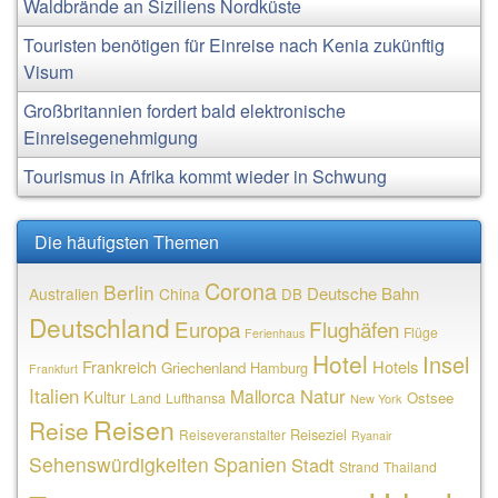
Waldbrände an Siziliens Nordküste
Touristen benötigen für Einreise nach Kenia zukünftig
Visum
Großbritannien fordert bald elektronische
Einreisegenehmigung
Tourismus in Afrika kommt wieder in Schwung
Die häufigsten Themen
Corona
Berlin
Deutsche Bahn
Australien
China
DB
Deutschland
Europa
Flughäfen
Flüge
Ferienhaus
Hotel
Insel
Frankreich
Hotels
Griechenland
Hamburg
Frankfurt
Italien
Natur
Mallorca
Kultur
Ostsee
Land
Lufthansa
New York
Reisen
Reise
Reiseziel
Reiseveranstalter
Ryanair
Sehenswürdigkeiten
Spanien
Stadt
Strand
Thailand