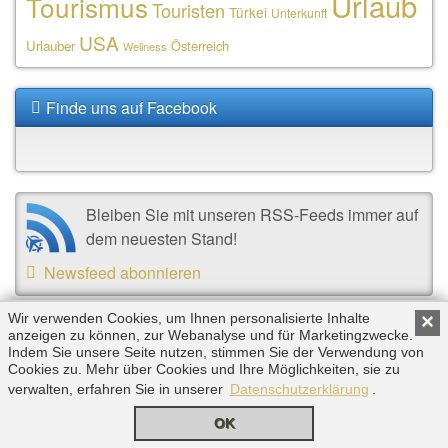
Urlaub
Tourismus
Touristen
Türkei
Unterkunft
USA
Urlauber
Österreich
Wellness
Finde uns auf Facebook
Bleiben Sie mit unseren RSS-Feeds immer auf
dem neuesten Stand!
Newsfeed abonnieren
Wir verwenden Cookies, um Ihnen personalisierte Inhalte
×
Copyright © 2026 by Triplemind GmbH. Alle Rechte
anzeigen zu können, zur Webanalyse und für Marketingzwecke.
Indem Sie unsere Seite nutzen, stimmen Sie der Verwendung von
vorbehalten. |
Impressum
|
Datenschutz
Cookies zu. Mehr über Cookies und Ihre Möglichkeiten, sie zu
verwalten, erfahren Sie in unserer
Datenschutzerklärung
.
OK