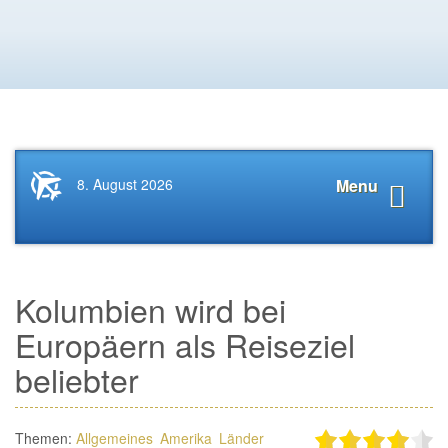
Startseite
Navigat
8. August 2026
Menu
News.Tourismus.com
anzeige
Kolumbien wird bei
Europäern als Reiseziel
beliebter
Themen:
Allgemeines
Amerika
Länder