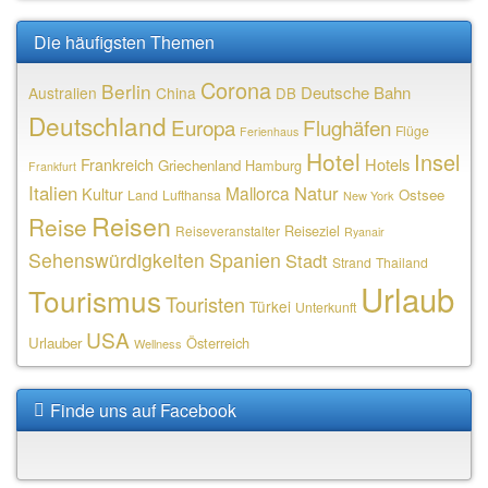
Die häufigsten Themen
Corona
Berlin
Deutsche Bahn
Australien
China
DB
Deutschland
Europa
Flughäfen
Flüge
Ferienhaus
Hotel
Insel
Frankreich
Hotels
Griechenland
Hamburg
Frankfurt
Italien
Natur
Mallorca
Kultur
Ostsee
Land
Lufthansa
New York
Reisen
Reise
Reiseziel
Reiseveranstalter
Ryanair
Sehenswürdigkeiten
Spanien
Stadt
Strand
Thailand
Urlaub
Tourismus
Touristen
Türkei
Unterkunft
USA
Urlauber
Österreich
Wellness
Finde uns auf Facebook