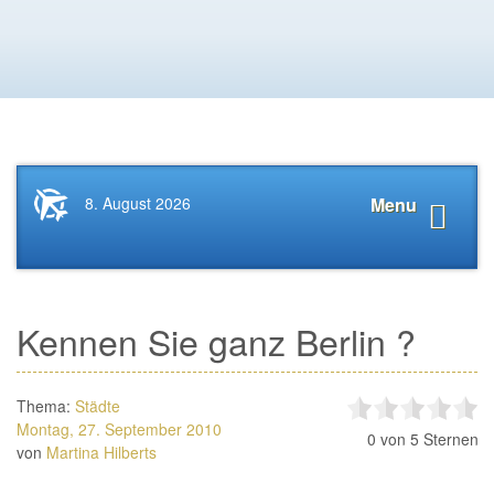
Startseite
Navigat
8. August 2026
Menu
News.Tourismus.com
anzeige
Kennen Sie ganz Berlin ?
Thema:
Städte
Montag, 27. September 2010
0
von 5 Sternen
von
Martina Hilberts