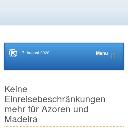
Startseite
Navigat
7. August 2026
Menu
News.Tourismus.com
anzeige
Keine
Einreisebeschränkungen
mehr für Azoren und
Madeira