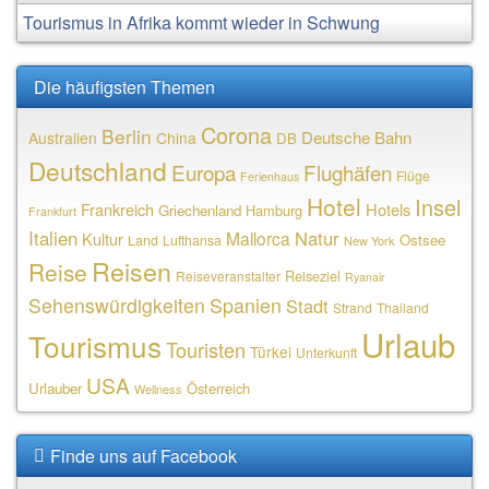
Tourismus in Afrika kommt wieder in Schwung
Die häufigsten Themen
Corona
Berlin
Deutsche Bahn
Australien
China
DB
Deutschland
Europa
Flughäfen
Flüge
Ferienhaus
Hotel
Insel
Frankreich
Hotels
Griechenland
Hamburg
Frankfurt
Italien
Natur
Mallorca
Kultur
Ostsee
Land
Lufthansa
New York
Reisen
Reise
Reiseziel
Reiseveranstalter
Ryanair
Sehenswürdigkeiten
Spanien
Stadt
Strand
Thailand
Urlaub
Tourismus
Touristen
Türkei
Unterkunft
USA
Urlauber
Österreich
Wellness
Finde uns auf Facebook