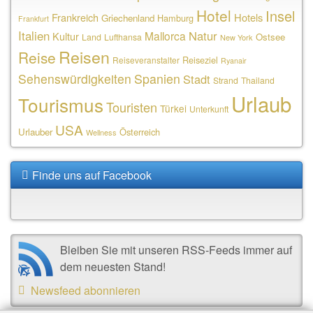
Hotel
Insel
Frankreich
Hotels
Griechenland
Hamburg
Frankfurt
Italien
Natur
Mallorca
Kultur
Ostsee
Land
Lufthansa
New York
Reisen
Reise
Reiseziel
Reiseveranstalter
Ryanair
Sehenswürdigkeiten
Spanien
Stadt
Strand
Thailand
Urlaub
Tourismus
Touristen
Türkei
Unterkunft
USA
Urlauber
Österreich
Wellness
Finde uns auf Facebook
Bleiben Sie mit unseren RSS-Feeds immer auf
dem neuesten Stand!
Newsfeed abonnieren