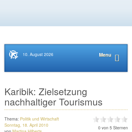
Startseite
Navigat
10. August 2026
Menu
News.Tourismus.com
anzeige
Karibik: Zielsetzung
nachhaltiger Tourismus
Thema:
Politik und Wirtschaft
Sonntag, 18. April 2010
0
von 5 Sternen
von
Martina Hilberts