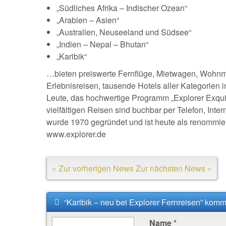
„Südliches Afrika – Indischer Ozean“
„Arabien – Asien“
„Australien, Neuseeland und Südsee“
„Indien – Nepal – Bhutan“
„Karibik“
…bieten preiswerte Fernflüge, Mietwagen, Wohnmob
Erlebnisreisen, tausende Hotels aller Kategorien 
Leute, das hochwertige Programm „Explorer Exqui
vielfältigen Reisen sind buchbar per Telefon, Int
wurde 1970 gegründet und ist heute als renommierte
www.explorer.de
« Zur vorherigen News
Zur nächsten News »
“Karibik – neu bei Explorer Fernreisen” komm
Name
*