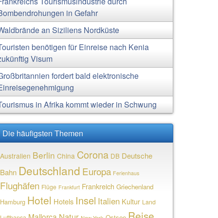
Frankreichs Tourismusindustrie durch
Bombendrohungen in Gefahr
Waldbrände an Siziliens Nordküste
Touristen benötigen für Einreise nach Kenia
zukünftig Visum
Großbritannien fordert bald elektronische
Einreisegenehmigung
Tourismus in Afrika kommt wieder in Schwung
Die häufigsten Themen
Corona
Berlin
Deutsche
Australien
China
DB
Deutschland
Europa
Bahn
Ferienhaus
Flughäfen
Frankreich
Griechenland
Flüge
Frankfurt
Hotel
Insel
Italien
Hotels
Kultur
Hamburg
Land
Reise
Natur
Mallorca
Ostsee
Lufthansa
New York