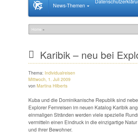
Datenschutzerklär
Startseite
News-Themen
News.Tourismus.com
Home
»
Karibik – neu bei Expl
Thema:
Individualreisen
Mittwoch, 1. Juli 2009
von
Martina Hilberts
Kuba und die Dominikanische Republik sind neben
Explorer Fernreisen im neuen Katalog Karibik a
einmaligen Stränden werden viele spezielle Rundr
vermitteln einen Eindruck in die einzigartige Nat
und ihrer Bewohner.