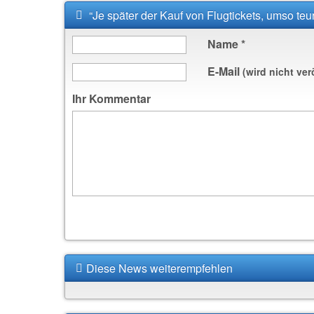
“Je später der Kauf von Flugtickets, umso teu
Name
*
E-Mail
(wird nicht ver
Ihr Kommentar
Diese News weiterempfehlen