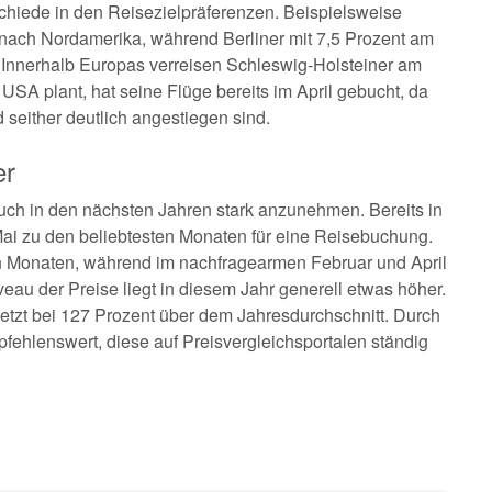
hiede in den Reisezielpräferenzen. Beispielsweise
 nach Nordamerika, während Berliner mit 7,5 Prozent am
. Innerhalb Europas verreisen Schleswig-Holsteiner am
SA plant, hat seine Flüge bereits im April gebucht, da
 seither deutlich angestiegen sind.
er
ch in den nächsten Jahren stark anzunehmen. Bereits in
ai zu den beliebtesten Monaten für eine Reisebuchung.
n Monaten, während im nachfragearmen Februar und April
eau der Preise liegt in diesem Jahr generell etwas höher.
 jetzt bei 127 Prozent über dem Jahresdurchschnitt. Durch
fehlenswert, diese auf Preisvergleichsportalen ständig