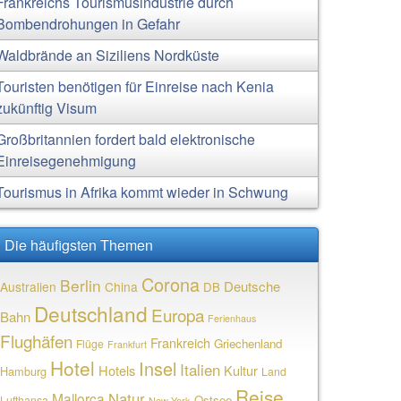
Frankreichs Tourismusindustrie durch
Bombendrohungen in Gefahr
Waldbrände an Siziliens Nordküste
Touristen benötigen für Einreise nach Kenia
zukünftig Visum
Großbritannien fordert bald elektronische
Einreisegenehmigung
Tourismus in Afrika kommt wieder in Schwung
Die häufigsten Themen
Corona
Berlin
Deutsche
Australien
China
DB
Deutschland
Europa
Bahn
Ferienhaus
Flughäfen
Frankreich
Griechenland
Flüge
Frankfurt
Hotel
Insel
Italien
Hotels
Kultur
Hamburg
Land
Reise
Natur
Mallorca
Ostsee
Lufthansa
New York