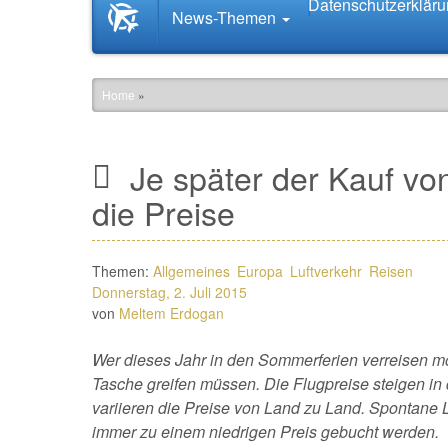
Datenschutzerklär
Startseite
News-Themen
News.Tourismus.com
Home
»
Je später der Kauf von
die Preise
Themen:
Allgemeines
Europa
Luftverkehr
Reisen
Donnerstag, 2. Juli 2015
von
Meltem Erdogan
Wer dieses Jahr in den Sommerferien verreisen möc
Tasche greifen müssen. Die Flugpreise steigen in
variieren die Preise von Land zu Land. Spontane
immer zu einem niedrigen Preis gebucht werden.