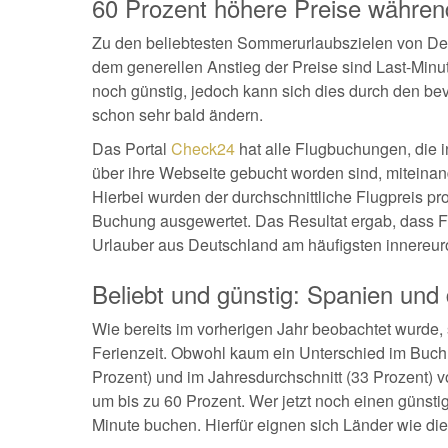
60 Prozent höhere Preise währe
Zu den beliebtesten Sommerurlaubszielen von Deu
dem generellen Anstieg der Preise sind Last-Min
noch günstig, jedoch kann sich dies durch den b
schon sehr bald ändern.
Das Portal
Check24
hat alle Flugbuchungen, die 
über ihre Webseite gebucht worden sind, miteinand
Hierbei wurden der durchschnittliche Flugpreis pro
Buchung ausgewertet. Das Resultat ergab, dass F
Urlauber aus Deutschland am häufigsten innereu
Beliebt und günstig: Spanien und 
Wie bereits im vorherigen Jahr beobachtet wurde,
Ferienzeit. Obwohl kaum ein Unterschied im Buchun
Prozent) und im Jahresdurchschnitt (33 Prozent) 
um bis zu 60 Prozent. Wer jetzt noch einen günst
Minute buchen. Hierfür eignen sich Länder wie di