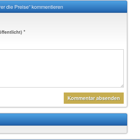
rer die Preise” kommentieren
*
öffentlicht)