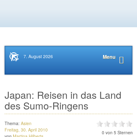
Startseite
Navigat
7. August 2026
Menu
News.Tourismus.com
anzeige
Japan: Reisen in das Land
des Sumo-Ringens
Thema:
Asien
Freitag, 30. April 2010
0
von 5 Sternen
von
Martina Hilberts