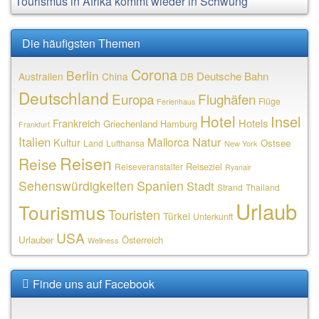
Tourismus in Afrika kommt wieder in Schwung
Die häufigsten Themen
Corona
Berlin
Deutsche Bahn
Australien
China
DB
Deutschland
Europa
Flughäfen
Flüge
Ferienhaus
Hotel
Insel
Frankreich
Hotels
Griechenland
Hamburg
Frankfurt
Italien
Natur
Mallorca
Kultur
Ostsee
Land
Lufthansa
New York
Reisen
Reise
Reiseziel
Reiseveranstalter
Ryanair
Sehenswürdigkeiten
Spanien
Stadt
Strand
Thailand
Urlaub
Tourismus
Touristen
Türkei
Unterkunft
USA
Urlauber
Österreich
Wellness
Finde uns auf Facebook