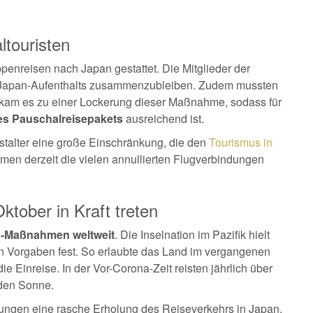
ltouristen
penreisen nach Japan gestattet. Die Mitglieder der
n Japan-Aufenthalts zusammenzubleiben. Zudem mussten
le kam es zu einer Lockerung dieser Maßnahme, sodass für
s Pauschalreisepakets
ausreichend ist.
talter eine große Einschränkung, die den
Tourismus in
en derzeit die vielen annullierten Flugverbindungen
tober in Kraft treten
a-Maßnahmen weltweit
. Die Inselnation im Pazifik hielt
ten Vorgaben fest. So erlaubte das Land im vergangenen
e Einreise. In der Vor-Corona-Zeit reisten jährlich über
den Sonne.
erungen eine rasche Erholung des Reiseverkehrs in Japan.