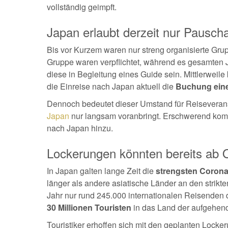
vollständig geimpft.
Japan erlaubt derzeit nur Pauscha
Bis vor Kurzem waren nur streng organisierte Grup
Gruppe waren verpflichtet, während es gesamte
diese in Begleitung eines Guide sein. Mittlerwei
die Einreise nach Japan aktuell die
Buchung eine
Dennoch bedeutet dieser Umstand für Reiseverans
Japan
nur langsam voranbringt. Erschwerend komm
nach Japan hinzu.
Lockerungen könnten bereits ab Ok
In Japan galten lange Zeit die
strengsten Coron
länger als andere asiatische Länder an den strik
Jahr nur rund 245.000 internationalen Reisenden di
30 Millionen Touristen
in das Land der aufgehen
Touristiker erhoffen sich mit den geplanten Lock