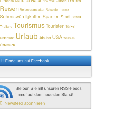
Natur
Mallorca
Ostsee
Lufthansa
New York
Reisen
Reiseziel
Reiseveranstalter
Ryanair
Sehenswürdigkeiten
Spanien
Stadt
Strand
Tourismus
Touristen
Türkei
Thailand
Urlaub
USA
Urlauber
Unterkunft
Wellness
Österreich
Finde uns auf Facebook
Bleiben Sie mit unseren RSS-Feeds
immer auf dem neuesten Stand!
Newsfeed abonnieren