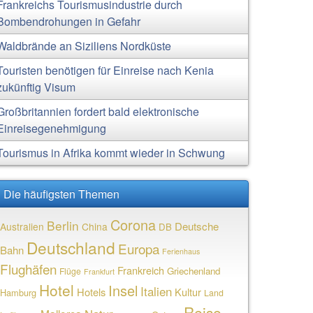
Frankreichs Tourismusindustrie durch
Bombendrohungen in Gefahr
Waldbrände an Siziliens Nordküste
Touristen benötigen für Einreise nach Kenia
zukünftig Visum
Großbritannien fordert bald elektronische
Einreisegenehmigung
Tourismus in Afrika kommt wieder in Schwung
Die häufigsten Themen
Corona
Berlin
Deutsche
Australien
China
DB
Deutschland
Europa
Bahn
Ferienhaus
Flughäfen
Frankreich
Griechenland
Flüge
Frankfurt
Hotel
Insel
Italien
Hotels
Kultur
Hamburg
Land
Reise