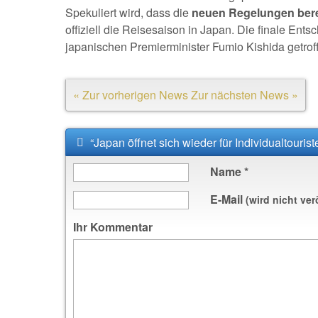
Spekuliert wird, dass die
neuen Regelungen berei
offiziell die Reisesaison in Japan. Die finale En
japanischen Premierminister Fumio Kishida getrof
« Zur vorherigen News
Zur nächsten News »
“Japan öffnet sich wieder für Individualtouri
Name
*
E-Mail
(wird nicht ver
Ihr Kommentar