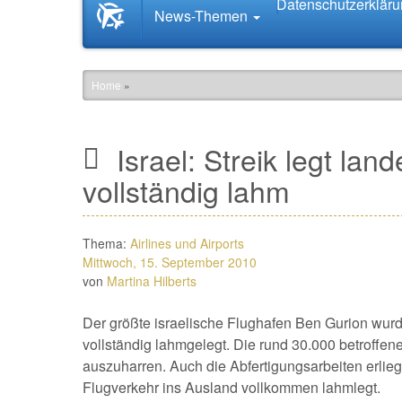
Datenschutzerklär
Startseite
News-Themen
News.Tourismus.com
Home
»
Israel: Streik legt lan
vollständig lahm
Thema:
Airlines und Airports
Mittwoch, 15. September 2010
von
Martina Hilberts
Der größte israelische Flughafen Ben Gurion wur
vollständig lahmgelegt. Die rund 30.000 betroffe
auszuharren. Auch die Abfertigungsarbeiten erli
Flugverkehr ins Ausland vollkommen lahmlegt.