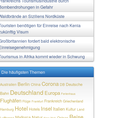
Frankreichs Tourismusindustrie durch
Bombendrohungen in Gefahr
Waldbrände an Siziliens Nordküste
Touristen benötigen für Einreise nach Kenia
zukünftig Visum
Großbritannien fordert bald elektronische
Einreisegenehmigung
Tourismus in Afrika kommt wieder in Schwung
Die häufigsten Themen
Corona
Berlin
Deutsche
Australien
China
DB
Deutschland
Europa
Bahn
Ferienhaus
Flughäfen
Frankreich
Griechenland
Flüge
Frankfurt
Hotel
Insel
Italien
Hotels
Kultur
Hamburg
Land
Reise
Natur
Mallorca
Ostsee
Lufthansa
New York