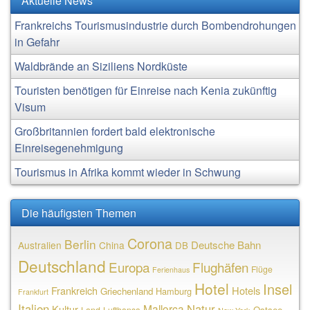
Aktuelle News
Frankreichs Tourismusindustrie durch Bombendrohungen
in Gefahr
Waldbrände an Siziliens Nordküste
Touristen benötigen für Einreise nach Kenia zukünftig
Visum
Großbritannien fordert bald elektronische
Einreisegenehmigung
Tourismus in Afrika kommt wieder in Schwung
Die häufigsten Themen
Corona
Berlin
Deutsche Bahn
Australien
China
DB
Deutschland
Europa
Flughäfen
Flüge
Ferienhaus
Hotel
Insel
Frankreich
Hotels
Griechenland
Hamburg
Frankfurt
Italien
Natur
Mallorca
Kultur
Ostsee
Lufthansa