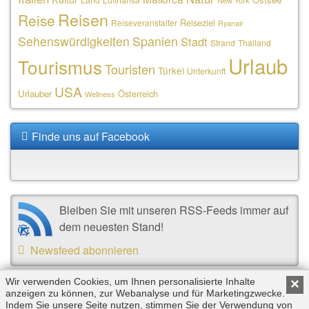
Land
New York
Reisen
Reise
Reiseziel
Reiseveranstalter
Ryanair
Sehenswürdigkeiten
Spanien
Stadt
Strand
Thailand
Urlaub
Tourismus
Touristen
Türkei
Unterkunft
USA
Urlauber
Österreich
Wellness
Finde uns auf Facebook
Bleiben Sie mit unseren RSS-Feeds immer auf
dem neuesten Stand!
Newsfeed abonnieren
Wir verwenden Cookies, um Ihnen personalisierte Inhalte
×
anzeigen zu können, zur Webanalyse und für Marketingzwecke.
Copyright © 2026 by Triplemind GmbH. Alle Rechte
Indem Sie unsere Seite nutzen, stimmen Sie der Verwendung von