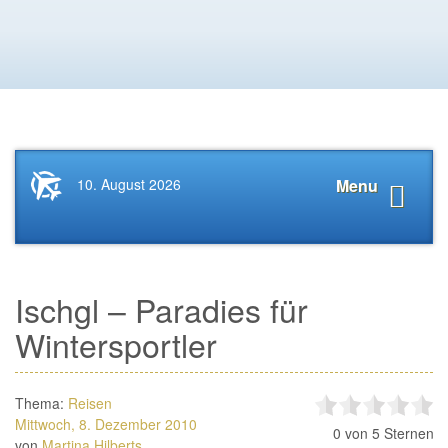
Startseite
Navigat
10. August 2026
Menu
News.Tourismus.com
anzeige
Ischgl – Paradies für
Wintersportler
Thema:
Reisen
Mittwoch, 8. Dezember 2010
0
von 5 Sternen
von
Martina Hilberts