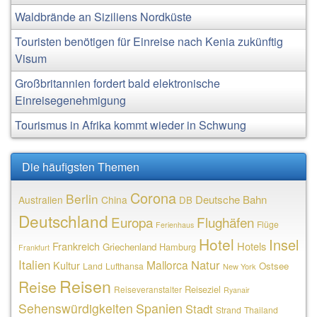
Waldbrände an Siziliens Nordküste
Touristen benötigen für Einreise nach Kenia zukünftig
Visum
Großbritannien fordert bald elektronische
Einreisegenehmigung
Tourismus in Afrika kommt wieder in Schwung
Die häufigsten Themen
Corona
Berlin
Deutsche Bahn
Australien
China
DB
Deutschland
Europa
Flughäfen
Flüge
Ferienhaus
Hotel
Insel
Frankreich
Hotels
Griechenland
Hamburg
Frankfurt
Italien
Natur
Mallorca
Kultur
Ostsee
Land
Lufthansa
New York
Reisen
Reise
Reiseziel
Reiseveranstalter
Ryanair
Sehenswürdigkeiten
Spanien
Stadt
Strand
Thailand