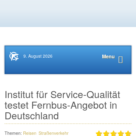
Startseite
Navigat
9. August 2026
Menu
News.Tourismus.com
anzeige
Institut für Service-Qualität
testet Fernbus-Angebot in
Deutschland
Themen:
Reisen
Straßenverkehr