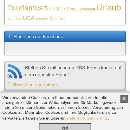
Urlaub
Tourismus
Touristen
Türkei
Unterkunft
USA
Urlauber
Österreich
Wellness
Finde uns auf Facebook
Bleiben Sie mit unseren RSS-Feeds immer auf
dem neuesten Stand!
Newsfeed abonnieren
Wir verwenden Cookies, um Ihnen personalisierte Inhalte
×
Copyright © 2026 by Triplemind GmbH. Alle Rechte
anzeigen zu können, zur Webanalyse und für Marketingzwecke.
Indem Sie unsere Seite nutzen, stimmen Sie der Verwendung von
vorbehalten. |
Impressum
|
Datenschutz
Cookies zu. Mehr über Cookies und Ihre Möglichkeiten, sie zu
verwalten, erfahren Sie in unserer
Datenschutzerklärung
.
OK