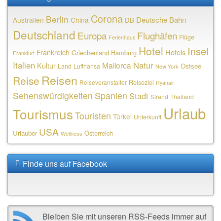
Corona
Berlin
Deutsche Bahn
Australien
China
DB
Deutschland
Europa
Flughäfen
Flüge
Ferienhaus
Hotel
Insel
Frankreich
Hotels
Griechenland
Hamburg
Frankfurt
Italien
Natur
Mallorca
Kultur
Ostsee
Land
Lufthansa
New York
Reisen
Reise
Reiseziel
Reiseveranstalter
Ryanair
Sehenswürdigkeiten
Spanien
Stadt
Strand
Thailand
Urlaub
Tourismus
Touristen
Türkei
Unterkunft
USA
Urlauber
Österreich
Wellness
Finde uns auf Facebook
Bleiben Sie mit unseren RSS-Feeds immer auf