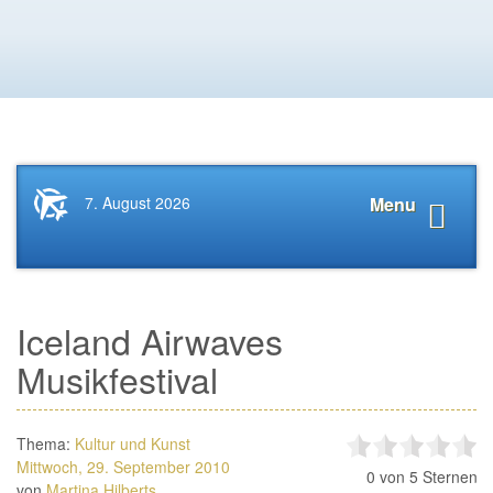
Startseite
Navigat
7. August 2026
Menu
News.Tourismus.com
anzeige
Iceland Airwaves
Musikfestival
Thema:
Kultur und Kunst
Mittwoch, 29. September 2010
0
von 5 Sternen
von
Martina Hilberts