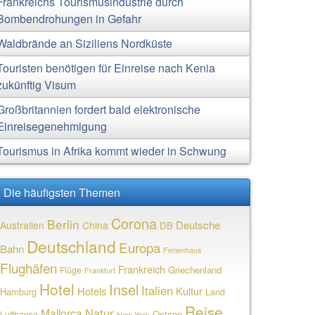
Frankreichs Tourismusindustrie durch
Bombendrohungen in Gefahr
Waldbrände an Siziliens Nordküste
Touristen benötigen für Einreise nach Kenia
zukünftig Visum
Großbritannien fordert bald elektronische
Einreisegenehmigung
Tourismus in Afrika kommt wieder in Schwung
Die häufigsten Themen
Corona
Berlin
Deutsche
Australien
China
DB
Deutschland
Europa
Bahn
Ferienhaus
Flughäfen
Frankreich
Griechenland
Flüge
Frankfurt
Hotel
Insel
Italien
Hotels
Kultur
Hamburg
Land
Reise
Natur
Mallorca
Ostsee
Lufthansa
New York