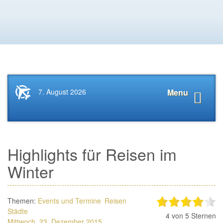
Startseite
Navigat
7. August 2026
Menu
News.Tourismus.com
anzeige
Highlights für Reisen im
Winter
Themen:
Events und Termine
Reisen
Städte
4
von 5 Sternen
Mittwoch, 23. Dezember 2015