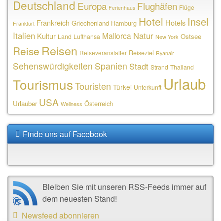
Deutschland
Europa
Flughäfen
Flüge
Ferienhaus
Hotel
Insel
Frankreich
Hotels
Griechenland
Hamburg
Frankfurt
Italien
Natur
Mallorca
Kultur
Ostsee
Land
Lufthansa
New York
Reisen
Reise
Reiseziel
Reiseveranstalter
Ryanair
Sehenswürdigkeiten
Spanien
Stadt
Strand
Thailand
Urlaub
Tourismus
Touristen
Türkei
Unterkunft
USA
Urlauber
Österreich
Wellness
Finde uns auf Facebook
Bleiben Sie mit unseren RSS-Feeds immer auf
dem neuesten Stand!
Newsfeed abonnieren