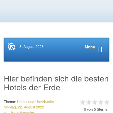
Startseite
Navigat
8. August 2026
Menu
News.Tourismus.com
anzeige
Hier befinden sich die besten
Hotels der Erde
Thema:
Hotels und Unterkünfte
Montag, 22. August 2022
0
von 5 Sternen
von
Mary Hammler