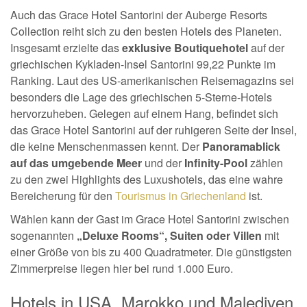
Auch das Grace Hotel Santorini der Auberge Resorts
Collection reiht sich zu den besten Hotels des Planeten.
Insgesamt erzielte das
exklusive Boutiquehotel
auf der
griechischen Kykladen-Insel Santorini 99,22 Punkte im
Ranking. Laut des US-amerikanischen Reisemagazins sei
besonders die Lage des griechischen 5-Sterne-Hotels
hervorzuheben. Gelegen auf einem Hang, befindet sich
das Grace Hotel Santorini auf der ruhigeren Seite der Insel,
die keine Menschenmassen kennt. Der
Panoramablick
auf das umgebende Meer
und der
Infinity-Pool
zählen
zu den zwei Highlights des Luxushotels, das eine wahre
Bereicherung für den
Tourismus in Griechenland
ist.
Wählen kann der Gast im Grace Hotel Santorini zwischen
sogenannten
„Deluxe Rooms“, Suiten oder Villen
mit
einer Größe von bis zu 400 Quadratmeter. Die günstigsten
Zimmerpreise liegen hier bei rund 1.000 Euro.
Hotels in USA, Marokko und Malediven