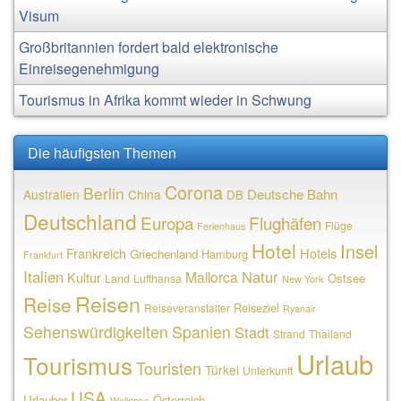
Visum
Großbritannien fordert bald elektronische
Einreisegenehmigung
Tourismus in Afrika kommt wieder in Schwung
Die häufigsten Themen
Corona
Berlin
Deutsche Bahn
Australien
China
DB
Deutschland
Europa
Flughäfen
Flüge
Ferienhaus
Hotel
Insel
Frankreich
Hotels
Griechenland
Hamburg
Frankfurt
Italien
Natur
Mallorca
Kultur
Ostsee
Land
Lufthansa
New York
Reisen
Reise
Reiseziel
Reiseveranstalter
Ryanair
Sehenswürdigkeiten
Spanien
Stadt
Strand
Thailand
Urlaub
Tourismus
Touristen
Türkei
Unterkunft
USA
Urlauber
Österreich
Wellness