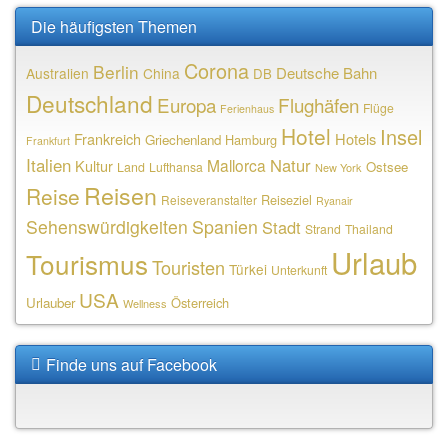
Die häufigsten Themen
Corona
Berlin
Deutsche Bahn
Australien
China
DB
Deutschland
Europa
Flughäfen
Flüge
Ferienhaus
Hotel
Insel
Frankreich
Hotels
Griechenland
Hamburg
Frankfurt
Italien
Natur
Mallorca
Kultur
Ostsee
Land
Lufthansa
New York
Reisen
Reise
Reiseziel
Reiseveranstalter
Ryanair
Sehenswürdigkeiten
Spanien
Stadt
Strand
Thailand
Urlaub
Tourismus
Touristen
Türkei
Unterkunft
USA
Urlauber
Österreich
Wellness
Finde uns auf Facebook