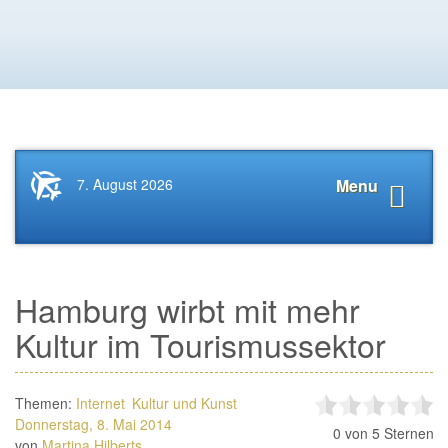
Startseite
Navigat
7. August 2026
Menu
News.Tourismus.com
anzeige
Hamburg wirbt mit mehr
Kultur im Tourismussektor
Themen:
Internet
Kultur und Kunst
Donnerstag, 8. Mai 2014
0
von 5 Sternen
von
Martina Hilberts