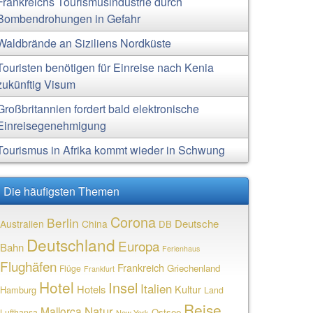
Frankreichs Tourismusindustrie durch
Bombendrohungen in Gefahr
Waldbrände an Siziliens Nordküste
Touristen benötigen für Einreise nach Kenia
zukünftig Visum
Großbritannien fordert bald elektronische
Einreisegenehmigung
Tourismus in Afrika kommt wieder in Schwung
Die häufigsten Themen
Corona
Berlin
Deutsche
Australien
China
DB
Deutschland
Europa
Bahn
Ferienhaus
Flughäfen
Frankreich
Griechenland
Flüge
Frankfurt
Hotel
Insel
Italien
Hotels
Kultur
Hamburg
Land
Reise
Natur
Mallorca
Ostsee
Lufthansa
New York