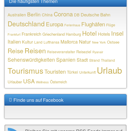
Die häufigsten Themen
Corona
Berlin
Deutsche Bahn
Australien
China
DB
Deutschland
Europa
Flughäfen
Flüge
Ferienhaus
Hotel
Insel
Frankreich
Hotels
Griechenland
Hamburg
Frankfurt
Italien
Natur
Mallorca
Kultur
Ostsee
Land
Lufthansa
New York
Reisen
Reise
Reiseziel
Reiseveranstalter
Ryanair
Sehenswürdigkeiten
Spanien
Stadt
Strand
Thailand
Urlaub
Tourismus
Touristen
Türkei
Unterkunft
USA
Urlauber
Österreich
Wellness
Finde uns auf Facebook