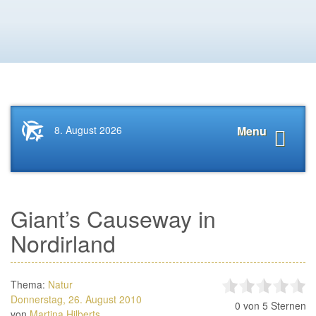
Startseite
Navigat
8. August 2026
Menu
News.Tourismus.com
anzeige
Giant’s Causeway in
Nordirland
Thema:
Natur
Donnerstag, 26. August 2010
0
von 5 Sternen
von
Martina Hilberts