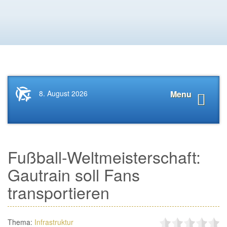
Startseite
Navigat
8. August 2026
Menu
News.Tourismus.com
anzeige
Fußball-Weltmeisterschaft:
Gautrain soll Fans
transportieren
Thema:
Infrastruktur