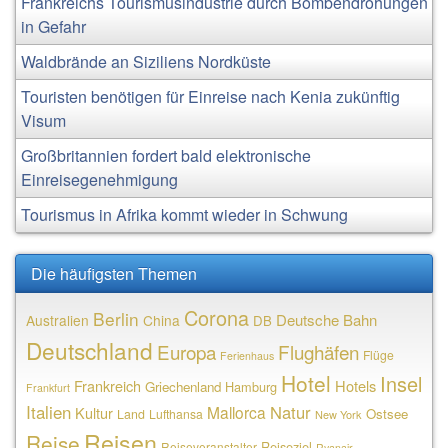
Frankreichs Tourismusindustrie durch Bombendrohungen
in Gefahr
Waldbrände an Siziliens Nordküste
Touristen benötigen für Einreise nach Kenia zukünftig
Visum
Großbritannien fordert bald elektronische
Einreisegenehmigung
Tourismus in Afrika kommt wieder in Schwung
Die häufigsten Themen
Corona
Berlin
Deutsche Bahn
Australien
China
DB
Deutschland
Europa
Flughäfen
Flüge
Ferienhaus
Hotel
Insel
Frankreich
Hotels
Griechenland
Hamburg
Frankfurt
Italien
Natur
Mallorca
Kultur
Ostsee
Land
Lufthansa
New York
Reisen
Reise
Reiseziel
Reiseveranstalter
Ryanair