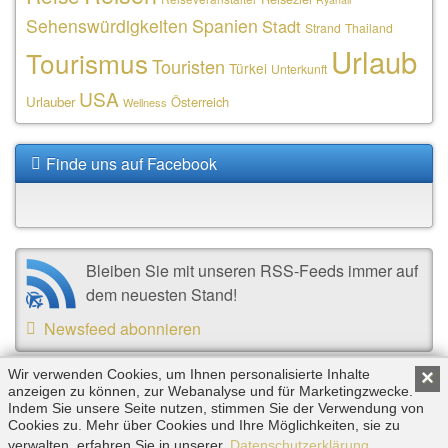
Sehenswürdigkeiten
Spanien
Stadt
Strand
Thailand
Urlaub
Tourismus
Touristen
Türkei
Unterkunft
USA
Urlauber
Österreich
Wellness
Finde uns auf Facebook
Bleiben Sie mit unseren RSS-Feeds immer auf
dem neuesten Stand!
Newsfeed abonnieren
Wir verwenden Cookies, um Ihnen personalisierte Inhalte
×
anzeigen zu können, zur Webanalyse und für Marketingzwecke.
Copyright © 2026 by Triplemind GmbH. Alle Rechte
Indem Sie unsere Seite nutzen, stimmen Sie der Verwendung von
vorbehalten. |
Impressum
|
Datenschutz
Cookies zu. Mehr über Cookies und Ihre Möglichkeiten, sie zu
verwalten, erfahren Sie in unserer
Datenschutzerklärung
.