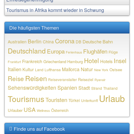
Tourismus in Afrika kommt wieder in Schwung
Die häufigsten Themen
Corona
Berlin
Deutsche Bahn
Australien
China
DB
Deutschland
Europa
Flughäfen
Flüge
Ferienhaus
Hotel
Insel
Frankreich
Hotels
Griechenland
Hamburg
Frankfurt
Italien
Natur
Mallorca
Kultur
Ostsee
Land
Lufthansa
New York
Reisen
Reise
Reiseziel
Reiseveranstalter
Ryanair
Sehenswürdigkeiten
Spanien
Stadt
Strand
Thailand
Urlaub
Tourismus
Touristen
Türkei
Unterkunft
USA
Urlauber
Österreich
Wellness
Finde uns auf Facebook