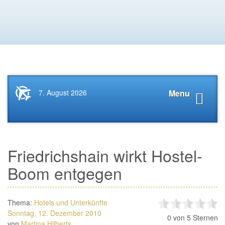
Startseite
Navigat
7. August 2026
Menu
News.Tourismus.com
anzeige
Friedrichshain wirkt Hostel-
Boom entgegen
Thema:
Hotels und Unterkünfte
Sonntag, 12. Dezember 2010
0
von 5 Sternen
von
Martina Hilberts